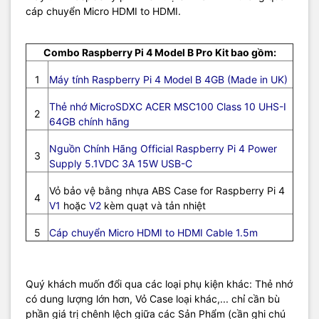
cáp chuyển Micro HDMI to HDMI.
Combo Raspberry Pi 4 Model B Pro Kit bao gồm:
1
Máy tính Raspberry Pi 4 Model B 4GB (Made in UK)
Thẻ nhớ MicroSDXC ACER MSC100 Class 10 UHS-I
2
64GB chính hãng
Nguồn Chính Hãng Official Raspberry Pi 4 Power
3
Supply 5.1VDC 3A 15W USB-C
Vỏ bảo vệ bằng nhựa ABS Case for Raspberry Pi 4
4
V1
hoặc
V2
kèm quạt và tản nhiệt
5
Cáp chuyển Micro HDMI to HDMI Cable 1.5m
Quý khách muốn đổi qua các loại phụ kiện khác: Thẻ nhớ
Giấy chứng nhận chất lượng và xuất xứ COC (Certificate of
có dung lượng lớn hơn, Vỏ Case loại khác,... chỉ cần bù
Conformity) từ nhà Sản xuất
Raspberry Pi
Element14 (Made in UK)
phần giá trị chênh lệch giữa các Sản Phẩm (cần ghi chú