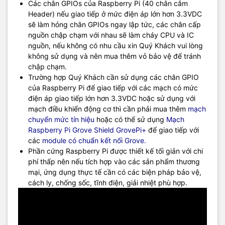
Các chân GPIOs của Raspberry Pi (40 chân cắm
Header) nếu giao tiếp ở mức điện áp lớn hơn 3.3VDC
sẽ làm hỏng chân GPIOs ngay lập tức, các chân cấp
nguồn chập chạm với nhau sẽ làm cháy CPU và IC
nguồn, nếu không có nhu cầu xin Quý Khách vui lòng
không sử dụng và nên mua thêm vỏ bảo vệ để tránh
chập chạm.
Trường hợp Quý Khách cần sử dụng các chân GPIO
của Raspberry Pi để giao tiếp với các mạch có mức
điện áp giao tiếp lớn hơn 3.3VDC hoặc sử dụng với
mạch điều khiển động cơ thì cần phải mua thêm
mạch
chuyển mức tín hiệu
hoặc có thể sử dụng
Mạch
Raspberry Pi Grove Shield GrovePi+
để giao tiếp với
các
module có chuẩn kết nối Grove.
Phần cứng Raspberry Pi được thiết kế tối giản với chi
phí thấp nên nếu tích hợp vào các sản phẩm thương
mại, ứng dụng thực tế cần có các biện pháp bảo vệ,
cách ly, chống sốc, tĩnh điện, giải nhiệt phù hợp.