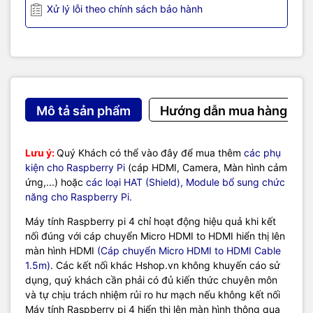
Xử lý lỗi theo chính sách bảo hành
Combo kèm vỏ ABS V1:
Mô tả sản phẩm
Hướng dẫn mua hàng
Lưu ý:
Quý Khách có thể vào đây để mua thêm
các phụ
kiện cho Raspberry Pi
(cáp HDMI, Camera, Màn hình cảm
ứng,...) hoặc
các loại HAT (Shield), Module bổ sung chức
năng cho Raspberry Pi.
Máy tính Raspberry pi 4 chỉ hoạt động hiệu quả khi kết
nối đúng với cáp chuyển Micro HDMI to HDMI hiển thị lên
màn hình HDMI
(Cáp chuyển Micro HDMI to HDMI Cable
1.5m)
. Các kết nối khác Hshop.vn không khuyến cáo sử
dụng, quý khách cần phải có đủ kiến thức chuyên môn
và tự chịu trách nhiệm rủi ro hư mạch nếu không kết nối
Máy tính Raspberry pi 4 hiển thị lên màn hình thông qua
Combo kèm vỏ ABS V2: