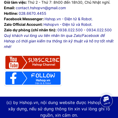
Giờ làm việc:
Thứ 2 - Thứ 7: 8h00 đến 18h30, Chủ Nhật nghỉ.
Email:
contact.hshopvn@gmail.com
Hotline:
028.6670.4455
Facebook Messenger:
Hshop.vn - Điện tử & Robot.
Zalo Official Account:
Hshopvn - Điện tử và Robot.
Zalo dự phòng (chỉ nhắn tin):
0938.022.500
-
0934.022.500
Quý khách vui lòng ưu tiên nhắn tin qua Zalo/Facebook để
Hshop có thời gian kiểm tra thông tin kỹ thuật và hỗ trợ tốt nhất
nhé!
(c) by Hshop.vn, nội dung website được Hshop.vn tự
xây dựng, nếu sử dụng thông tin xin vui lòng ghi rõ
nguồn, xin cảm ơn.