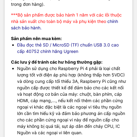
cấp cho Hshop.vn:
trong đơn hàng).
***Bộ sản phẩm được bảo hành 1 năm với các lỗi thuộc
nhà sản xuất cho toàn bộ máy và phụ kiện theo
chính
sách bảo hành.
Sản phẩm nên mua kèm:
Đầu đọc thẻ SD / MicroSD (TF) chuẩn USB 3.0 cao
cấp 40752 chính hãng Ugreen
Các lưu ý để tránh các hư hỏng thường gặp:
Nguồn sử dụng cho Raspberry Pi 4 phải là loại chất
lượng tốt với điện áp phù hợp (không thấp hơn 5VDC)
và dòng cung cấp tối thiểu 3A, Raspberry Pi cũng như
nguồn cấp được thiết kế để đảm bảo cho các kết nối
và hoạt động cơ bản của máy: chuột, bàn phím, cáp
HDMI, cáp mạng,..., nếu kết nối thêm các phần cứng
ngoại vi khác đặc biệt là các ngoại vi tiêu thụ nguồn
lớn cần tìm hiểu kỹ và đảm bảo phương án cấp nguồn
cho các phần cứng ngoại vi này để nguồn cấp cho
máy không bị quá tải, sụt áp dẫn đến cháy CPU, IC
Nguồn và các ngoại vi liên quan.