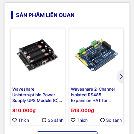
SẢN PHẨM LIÊN QUAN
Waveshare
Waveshare 2-Channel
Wa
Uninterruptible Power
Isolated RS485
Is
Supply UPS Module (C)
Expansion HAT for
Ex
For Jetson Orin, Supports
Raspberry Pi, 2-CH
Ra
810.000₫
513.000₫
7
21700 Li battery, Pogo
RS485 HAT
H
Pins Connector
Thích
So sánh
Thích
So sánh