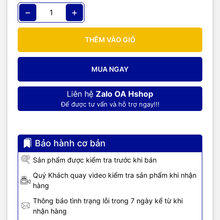
lớn hơn 3.3VDC hoặc sử dụng với mạch điều khiển động cơ thì cần
−
+
phải mua thêm
mạch chuyển mức tín hiệu
hoặc có thể sử
dụng
Mạch Raspberry Pi Grove Shield GrovePi+
để giao tiếp với
các
module có chuẩn kết nối Grove.
THÊM VÀO GIỎ
Phần cứng Raspberry Pi được thiết kế tối giản với chi phí thấp
nên nếu tích hợp vào các sản phẩm thương mại, ứng dụng thực tế
cần có các biện pháp bảo vệ, cách ly, chống sốc, tĩnh điện, giải
MUA NGAY
nhiệt phù hợp.
Liên hệ
Zalo OA Hshop
Để được tư vấn và hỗ trợ ngay!!!
Bảo hành cơ bản
Sản phẩm được kiểm tra trước khi bán
Quý Khách quay video kiểm tra sản phẩm khi nhận
hàng
Thông báo tình trạng lỗi trong 7 ngày kể từ khi
nhận hàng