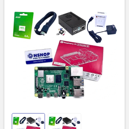
Thẻ nhớ MicroSDXC ACER MSC100 Class 10 UHS-I
2
64GB chính hãng
Nguồn Chính Hãng Official Raspberry Pi 4 Power
3
Supply 5.1VDC 3A 15W USB-C
Vỏ bảo vệ bằng nhựa ABS Case for Raspberry Pi 4
4
V1
hoặc
V2
kèm quạt và tản nhiệt
5
Cáp chuyển Micro HDMI to HDMI Cable 1.5m
Quý khách muốn đổi qua các loại phụ kiện khác: Thẻ nhớ có dung
lượng lớn hơn, Vỏ Case loại khác,... chỉ cần bù phần giá trị chênh
lệch giữa các Sản Phẩm (cần ghi chú trong đơn hàng).
***Bộ sản phẩm được bảo hành 1 năm với các lỗi thuộc nhà sản
xuất cho toàn bộ máy và phụ kiện theo
chính sách bảo hành.