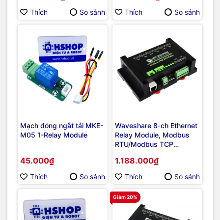
Supply
Thích
So sánh
Thích
So sánh
Mạch đóng ngắt tải MKE-
Waveshare 8-ch Ethernet
M05 1-Relay Module
Relay Module, Modbus
RTU/Modbus TCP
Protocol, PoE port
45.000₫
1.188.000₫
Communication
Thích
So sánh
Thích
So sánh
Giảm 20%