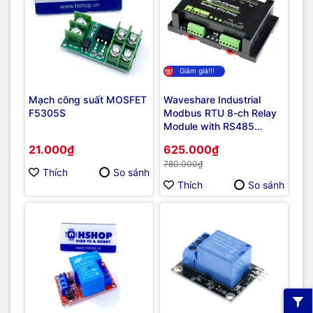
Giảm giá!!!
Mạch công suất MOSFET
Waveshare Industrial
F5305S
Modbus RTU 8-ch Relay
Module with RS485
Interface, Multi Isolation
21.000₫
625.000₫
Protection Circuits, 5V
780.000₫
Power Supply
Thích
So sánh
Thích
So sánh