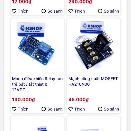
12.000₫
290.000₫
Thích
So sánh
Thích
So sánh
Mạch điều khiển Relay tạo
Mạch công suất MOSFET
trễ bật / tắt thiết bị
HA210N06
12VDC
130.000₫
45.000₫
Thích
So sánh
Thích
So sánh