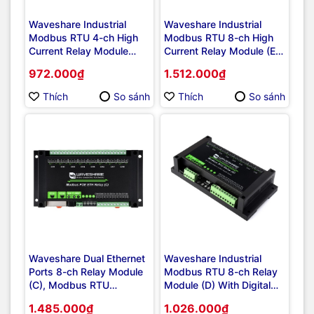
Waveshare Industrial
Waveshare Industrial
Modbus RTU 4-ch High
Modbus RTU 8-ch High
Current Relay Module
Current Relay Module (E)
with RS485 Interface,
with RS485 Interface,
972.000₫
1.512.000₫
Onboard LED Indicators,
Multi Isolation Protection
Multi Isolation Protection
Circuits
Thích
So sánh
Thích
So sánh
Circuits
Waveshare Dual Ethernet
Waveshare Industrial
Ports 8-ch Relay Module
Modbus RTU 8-ch Relay
(C), Modbus RTU
Module (D) With Digital
Protocol, PoE Power
Input and RS485
1.485.000₫
1.026.000₫
Supply
Interface, 7~36V Power