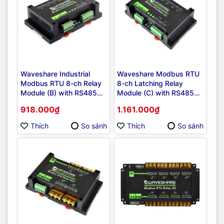
Waveshare Industrial
Waveshare Modbus RTU
Modbus RTU 8-ch Relay
8-ch Latching Relay
Module (B) with RS485
Module (C) with RS485
Interface, Multi Isolation
Interface, Multi Isolation
918.000₫
1.161.000₫
Protection Circuits,
Protection Circuits
7~36V Power Supply
Thích
So sánh
Thích
So sánh