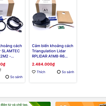
khoảng cách
Cảm biến khoảng cách
ar SLAMTEC
Triangulation Lidar
2M2 -
RPLIDAR A1M8-R6
 Mapping
360° Laser Range
00₫
2.484.000₫
Scanner
₫
Thích
So sánh
So sánh