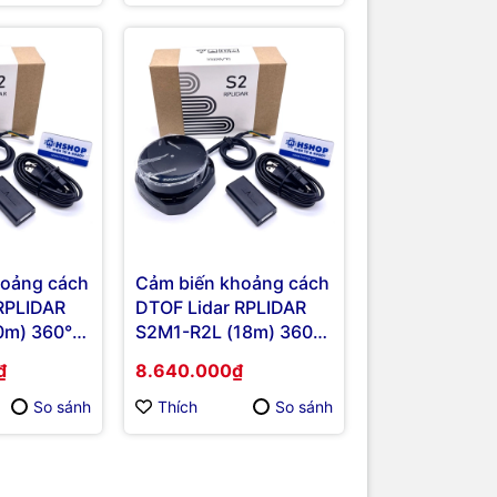
hoảng cách
Cảm biến khoảng cách
RPLIDAR
DTOF Lidar RPLIDAR
0m) 360°
S2M1-R2L (18m) 360°
 Scanner
Laser Range Scanner
₫
8.640.000₫
So sánh
Thích
So sánh