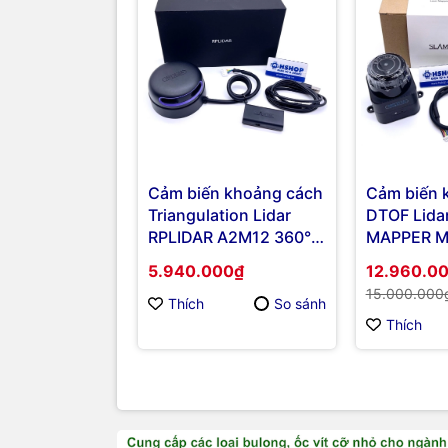
Cảm biến khoảng cách
Cảm biến 
Triangulation Lidar
DTOF Lid
RPLIDAR A2M12 360°
MAPPER M
Laser Range Scanner
360°Laser
5.940.000₫
12.960.0
Sensor
15.000.000
Thích
So sánh
Thích