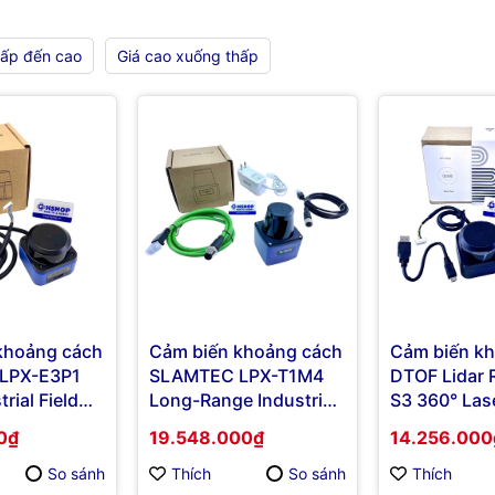
hấp đến cao
Giá cao xuống thấp
khoảng cách
Cảm biến khoảng cách
Cảm biến k
LPX-E3P1
SLAMTEC LPX-T1M4
DTOF Lidar 
rial Field
Long-Range Industrial
S3 360° Las
g LiDAR
Lidar for AGVs
Scanner
0₫
19.548.000₫
14.256.000
So sánh
Thích
So sánh
Thích