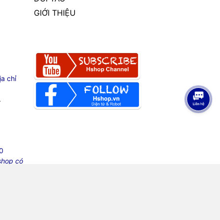
GIỚI THIỆU
a chỉ
.
0
shop có
i lòng ghi rõ nguồn, xin cảm ơn.