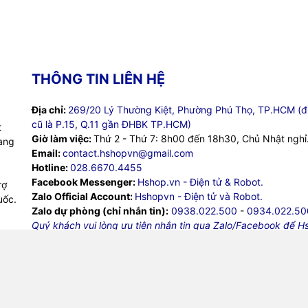
THÔNG TIN LIÊN HỆ
Địa chỉ:
269/20 Lý Thường Kiệt, Phường Phú Thọ, TP.HCM (đị
cũ là P.15, Q.11 gần ĐHBK TP.HCM)
t
Giờ làm việc:
Thứ 2 - Thứ 7: 8h00 đến 18h30, Chủ Nhật nghỉ
ang
Email:
contact.hshopvn@gmail.com
Hotline:
028.6670.4455
Facebook Messenger:
Hshop.vn - Điện tử & Robot.
rợ
Zalo Official Account:
Hshopvn - Điện tử và Robot.
uốc.
Zalo dự phòng (chỉ nhắn tin):
0938.022.500
-
0934.022.50
Quý khách vui lòng ưu tiên nhắn tin qua Zalo/Facebook để H
thời gian kiểm tra thông tin kỹ thuật và hỗ trợ tốt nhất nhé!
te được Hshop.vn tự xây dựng, nếu sử dụng thông tin xin vu