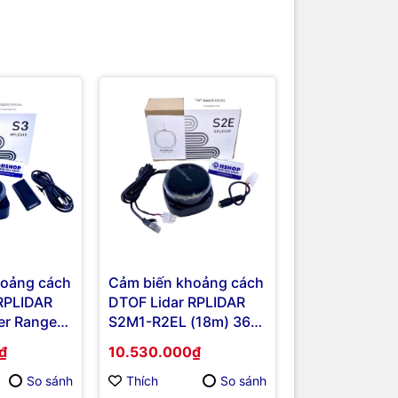
hoảng cách
Cảm biến khoảng cách
RPLIDAR
DTOF Lidar RPLIDAR
er Range
S2M1-R2EL (18m) 360°
Laser Range Scanner
₫
10.530.000₫
So sánh
Thích
So sánh