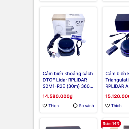
Cảm biến khoảng cách
Cảm biến 
DTOF Lidar RPLIDAR
Triangulat
S2M1-R2E (30m) 360°
RPLIDAR 
Laser Range Scanner
360° Lase
14.580.000₫
15.120.00
Scanner
Thích
So sánh
Thích
Giảm 14%