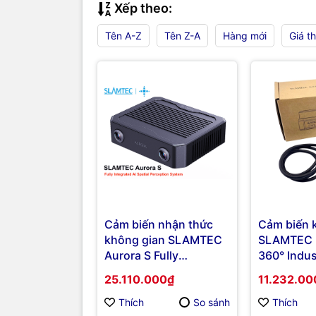
Xếp theo:
Tên A-Z
Tên Z-A
Hàng mới
Giá t
Cảm biến nhận thức
Cảm biến 
không gian SLAMTEC
SLAMTEC 
Aurora S Fully
360° Indust
Integrated AI Spatial
Monitorin
25.110.000₫
11.232.00
Perception System
Thích
So sánh
Thích