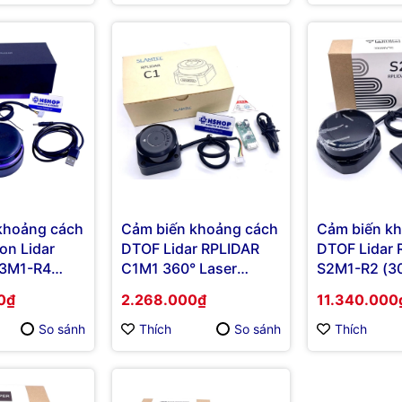
khoảng cách
Cảm biến khoảng cách
Cảm biến k
ion Lidar
DTOF Lidar RPLIDAR
DTOF Lidar 
A3M1-R4
C1M1 360° Laser
S2M1-R2 (3
r Range
Range Scanner
Laser Range
0₫
2.268.000₫
11.340.000
So sánh
Thích
So sánh
Thích