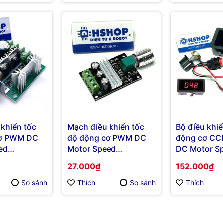
U Protocol
Modbus RTU Protocol
khiển tốc
Mạch điều khiển tốc
Bộ điều khiể
cơ PWM DC
độ động cơ PWM DC
động cơ C
ed
Motor Speed
DC Motor S
 10A
Controller 3A V1
Controller
27.000₫
152.000₫
So sánh
Thích
So sánh
Thích