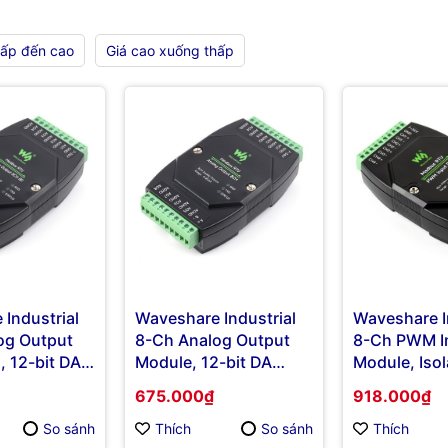
hấp đến cao
Giá cao xuống thấp
Industrial
Waveshare Industrial
Waveshare I
og Output
8-Ch Analog Output
8-Ch PWM I
, 12-bit DA
Module, 12-bit DA
Module, Iso
n, Supports
Conversion, Supports
RS485 Mod
675.000₫
918.000₫
ltaneous
8-ch Simultaneous
Protocol
utput, RS485
Current Output, RS485
So sánh
Thích
So sánh
Thích