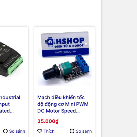
ndustrial
Mạch điều khiển tốc
nput
độ động cơ Mini PWM
lated
DC Motor Speed
bus RTU
Controller 10A
35.000₫
So sánh
Thích
So sánh