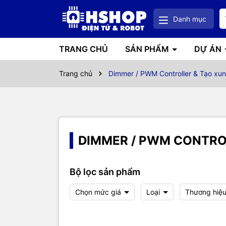
Danh mục
TRANG CHỦ
SẢN PHẨM
DỰ ÁN
Trang chủ
Dimmer / PWM Controller & Tạo xu
DIMMER / PWM CONTRO
Bộ lọc sản phẩm
Chọn mức giá
Loại
Thương hiệ