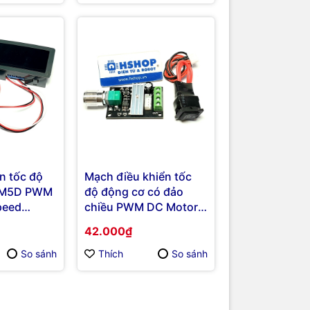
n tốc độ
Mạch điều khiển tốc
CM5D PWM
độ động cơ có đảo
peed
chiều PWM DC Motor
Speed Controller 3A
42.000₫
V2
So sánh
Thích
So sánh