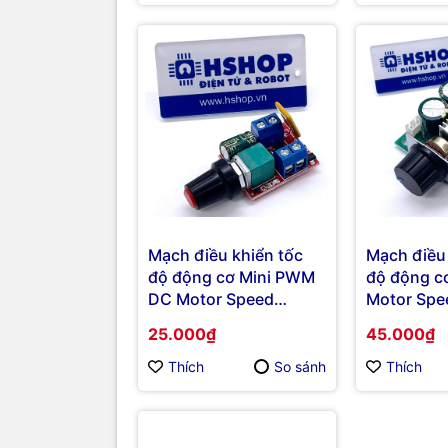
and Duty Cycle
Modbus RT
Mạch điều khiển tốc
Mạch điều 
độ động cơ Mini PWM
độ động 
DC Motor Speed
Motor Spe
Controller 2.5A
Controller
25.000₫
45.000₫
Thích
So sánh
Thích