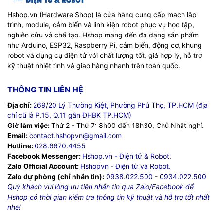
Hshop.vn (Hardware Shop) là cửa hàng cung cấp mạch lập
trình, module, cảm biến và linh kiện robot phục vụ học tập,
nghiên cứu và chế tạo. Hshop mang đến đa dạng sản phẩm
như Arduino, ESP32, Raspberry Pi, cảm biến, động cơ, khung
robot và dụng cụ điện tử với chất lượng tốt, giá hợp lý, hỗ trợ
kỹ thuật nhiệt tình và giao hàng nhanh trên toàn quốc.
THÔNG TIN LIÊN HỆ
Địa chỉ:
269/20 Lý Thường Kiệt, Phường Phú Thọ, TP.HCM (địa
chỉ cũ là P.15, Q.11 gần ĐHBK TP.HCM)
Giờ làm việc:
Thứ 2 - Thứ 7: 8h00 đến 18h30, Chủ Nhật nghỉ.
Email:
contact.hshopvn@gmail.com
Hotline:
028.6670.4455
Facebook Messenger:
Hshop.vn - Điện tử & Robot.
Zalo Official Account:
Hshopvn - Điện tử và Robot.
Zalo dự phòng (chỉ nhắn tin):
0938.022.500
-
0934.022.500
Quý khách vui lòng ưu tiên nhắn tin qua Zalo/Facebook để
Hshop có thời gian kiểm tra thông tin kỹ thuật và hỗ trợ tốt nhất
nhé!