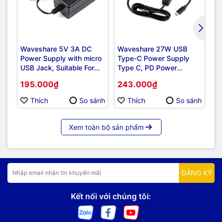
Waveshare 5V 3A DC
Waveshare 27W USB
Wa
Power Supply with micro
Type-C Power Supply
US
USB Jack, Suitable For
Type C, PD Power
Ca
Raspberry Pi Zero
Supply, Suitable For
F
195.000₫
243.000₫
2
Raspberry Pi 5
Thích
So sánh
Thích
So sánh
Xem toàn bộ sản phẩm
ĐĂNG KÝ
Kết nối với chúng tôi: