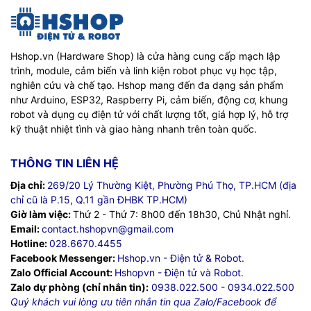
Hshop.vn (Hardware Shop) là cửa hàng cung cấp mạch lập
trình, module, cảm biến và linh kiện robot phục vụ học tập,
nghiên cứu và chế tạo. Hshop mang đến đa dạng sản phẩm
như Arduino, ESP32, Raspberry Pi, cảm biến, động cơ, khung
robot và dụng cụ điện tử với chất lượng tốt, giá hợp lý, hỗ trợ
kỹ thuật nhiệt tình và giao hàng nhanh trên toàn quốc.
THÔNG TIN LIÊN HỆ
Địa chỉ:
269/20 Lý Thường Kiệt, Phường Phú Thọ, TP.HCM (địa
chỉ cũ là P.15, Q.11 gần ĐHBK TP.HCM)
Giờ làm việc:
Thứ 2 - Thứ 7: 8h00 đến 18h30, Chủ Nhật nghỉ.
Email:
contact.hshopvn@gmail.com
Hotline:
028.6670.4455
Facebook Messenger:
Hshop.vn - Điện tử & Robot.
Zalo Official Account:
Hshopvn - Điện tử và Robot.
Zalo dự phòng (chỉ nhắn tin):
0938.022.500
-
0934.022.500
Quý khách vui lòng ưu tiên nhắn tin qua Zalo/Facebook để