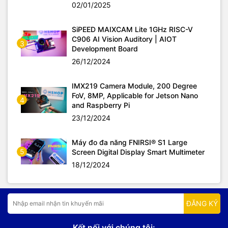
02/01/2025
SiPEED MAIXCAM Lite 1GHz RISC-V
C906 AI Vision Auditory | AIOT
3
Development Board
26/12/2024
IMX219 Camera Module, 200 Degree
FoV, 8MP, Applicable for Jetson Nano
4
and Raspberry Pi
23/12/2024
Máy đo đa năng FNIRSI® S1 Large
5
Screen Digital Display Smart Multimeter
18/12/2024
ĐĂNG KÝ
Kết nối với chúng tôi: