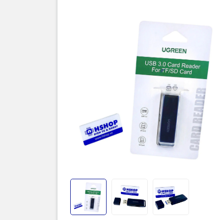
Thôn
Đầu đọc th
kiện cao cấ
Micro SD (
lên đến 5
video, dữ l
Thiết kế nh
giúp Ugreen
hay người d
biến như
W
nhau.
👉 Đây là p
truyền dữ l
Thông số k
Thương hi
Model:
407
Chuẩn kết 