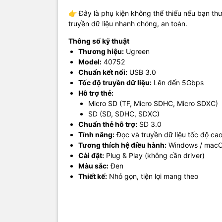
👉 Đây là phụ kiện không thể thiếu nếu bạn th
truyền dữ liệu nhanh chóng, an toàn.
Thông số kỹ thuật
Thương hiệu:
Ugreen
Model:
40752
Chuẩn kết nối:
USB 3.0
Tốc độ truyền dữ liệu:
Lên đến 5Gbps
Hỗ trợ thẻ:
Micro SD (TF, Micro SDHC, Micro SDXC)
SD (SD, SDHC, SDXC)
Chuẩn thẻ hỗ trợ:
SD 3.0
Tính năng:
Đọc và truyền dữ liệu tốc độ ca
Tương thích hệ điều hành:
Windows / macO
Cài đặt:
Plug & Play (không cần driver)
Màu sắc:
Đen
Thiết kế:
Nhỏ gọn, tiện lợi mang theo