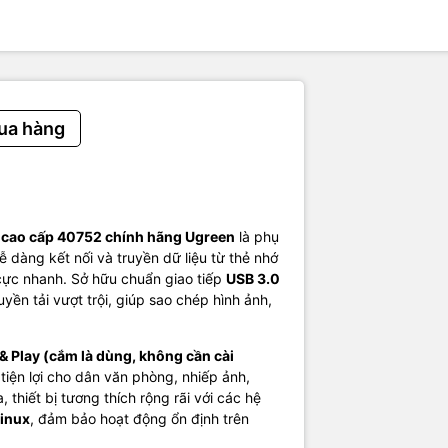
ền dữ liệu:
Lên đến 5Gbps
TF, Micro SDHC, Micro SDXC)
HC, SDXC)
hỗ trợ:
SD 3.0
Đọc và truyền dữ liệu tốc độ cao
ua hàng
h hệ điều hành:
Windows / macOS / Linux
g & Play (không cần driver)
en
ỏ gọn, tiện lợi mang theo
0 cao cấp 40752 chính hãng Ugreen
là phụ
 dàng kết nối và truyền dữ liệu từ thẻ nhớ
cực nhanh. Sở hữu chuẩn giao tiếp
USB 3.0
uyền tải vượt trội, giúp sao chép hình ảnh,
.
& Play (cắm là dùng, không cần cài
tiện lợi cho dân văn phòng, nhiếp ảnh,
thiết bị tương thích rộng rãi với các hệ
inux
, đảm bảo hoạt động ổn định trên