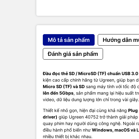
Tốc độ truy
Hỗ trợ thẻ:
Micro SD (
SD (SD, SD
Chuẩn thẻ 
Tính năng:
Mô tả sản phẩm
Hướng dẫn m
Tương thíc
Cài đặt:
Plu
Đánh giá sản phẩm
Màu sắc:
Đ
Thiết kế:
Nh
Đầu đọc thẻ SD / MicroSD (TF) chuẩn USB 3.
kiện cao cấp chính hãng từ Ugreen, giúp bạn dễ
Micro SD (TF) và SD
sang máy tính với tốc độ 
lên đến 5Gbps
, sản phẩm mang lại hiệu suất tr
video, dữ liệu dung lượng lớn chỉ trong vài giây
Thiết kế nhỏ gọn, hiện đại cùng khả năng
Plug 
driver)
giúp Ugreen 40752 trở thành giải pháp 
quay phim hay người dùng công nghệ. Ngoài ra, 
điều hành phổ biến như
Windows, macOS và L
nhiều thiết bị khác nhau.