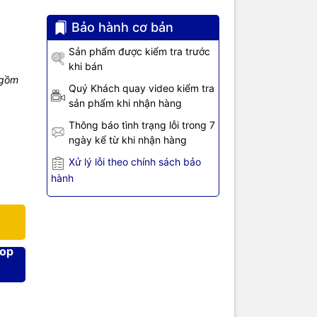
Bảo hành cơ bản
Sản phẩm được kiểm tra trước
een
là phụ
khi bán
từ thẻ nhớ
 gồm
ếp
USB 3.0
Quý Khách quay video kiểm tra
 hình ảnh,
sản phẩm khi nhận hàng
Thông báo tình trạng lỗi trong 7
cài driver)
ngày kể từ khi nhận hàng
quay phim
Xử lý lỗi theo chính sách bảo
ều hành phổ
hành
ết bị khác
hoặc cần
hop