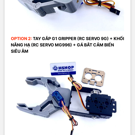
OPTION 2:
TAY GẮP G1 GRIPPER (RC SERVO 9G) + KHỐI
NÂNG HẠ (RC SERVO MG996) + GÁ BẮT CẢM BIẾN
SIÊU ÂM