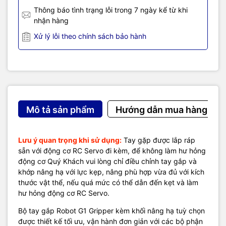
Thông báo tình trạng lỗi trong 7 ngày kể từ khi
nhận hàng
Xử lý lỗi theo chính sách bảo hành
Mô tả sản phẩm
Hướng dẫn mua hàng
Demo lắp với
Khung xe Robot Chasiss 4WD Black Cat
kích thước
Lưu ý quan trọng khi sử dụng:
Tay gặp được lắp ráp
198 x 118mm:
sẵn với động cơ RC Servo đi kèm, để không làm hư hỏng
động cơ Quý Khách vui lòng chỉ điều chỉnh tay gắp và
khớp nâng hạ với lực kẹp, nâng phù hợp vừa đủ với kích
thước vật thể, nếu quá mức có thể dẫn đến kẹt và làm
hư hỏng động cơ RC Servo.
Bộ tay gắp Robot G1 Gripper kèm khối nâng hạ tuỳ chọn
được thiết kế tối ưu, vận hành đơn giản với các bộ phận