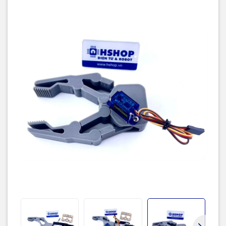
OPTION 1:
TAY GẮP G1 GRIPPER (RC SERVO 9G)