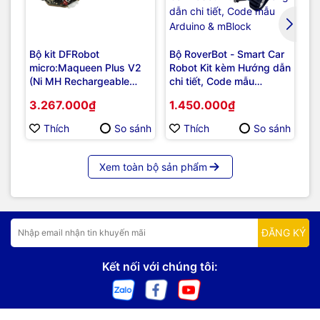
Bộ kit DFRobot
Bộ RoverBot - Smart Car
Ra
micro:Maqueen Plus V2
Robot Kit kèm Hướng dẫn
4W
(Ni MH Rechargeable
chi tiết, Code mẫu
Ra
Battery) with
Arduino & mBlock
3.267.000₫
1.450.000₫
7
micro:Maqueen Mechanic
Thích
So sánh
Thích
So sánh
Xem toàn bộ sản phẩm
ĐĂNG KÝ
Kết nối với chúng tôi: