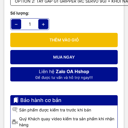
OPTION 2: TAY GẮP G1 GRIPPER (RC SERVO 9G) + KHỐI N
OPTION 2:
TAY GẮP G1 GRIPPER (RC SERVO 9G) + KHỐI NÂNG
Số lượng:
HẠ (RC SERVO MG996) + GÁ BẮT CẢM BIẾN SIÊU ÂM
−
+
THÊM VÀO GIỎ
MUA NGAY
Liên hệ
Zalo OA Hshop
Để được tư vấn và hỗ trợ ngay!!!
Bảo hành cơ bản
Sản phẩm được kiểm tra trước khi bán
Quý Khách quay video kiểm tra sản phẩm khi nhận
hàng