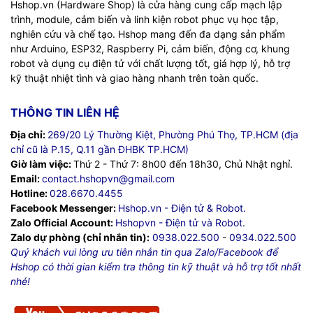
Hshop.vn (Hardware Shop) là cửa hàng cung cấp mạch lập
trình, module, cảm biến và linh kiện robot phục vụ học tập,
nghiên cứu và chế tạo. Hshop mang đến đa dạng sản phẩm
như Arduino, ESP32, Raspberry Pi, cảm biến, động cơ, khung
robot và dụng cụ điện tử với chất lượng tốt, giá hợp lý, hỗ trợ
kỹ thuật nhiệt tình và giao hàng nhanh trên toàn quốc.
THÔNG TIN LIÊN HỆ
Địa chỉ:
269/20 Lý Thường Kiệt, Phường Phú Thọ, TP.HCM (địa
chỉ cũ là P.15, Q.11 gần ĐHBK TP.HCM)
Giờ làm việc:
Thứ 2 - Thứ 7: 8h00 đến 18h30, Chủ Nhật nghỉ.
Email:
contact.hshopvn@gmail.com
Hotline:
028.6670.4455
Facebook Messenger:
Hshop.vn - Điện tử & Robot.
Zalo Official Account:
Hshopvn - Điện tử và Robot.
Zalo dự phòng (chỉ nhắn tin):
0938.022.500
-
0934.022.500
Quý khách vui lòng ưu tiên nhắn tin qua Zalo/Facebook để
Hshop có thời gian kiểm tra thông tin kỹ thuật và hỗ trợ tốt nhất
nhé!