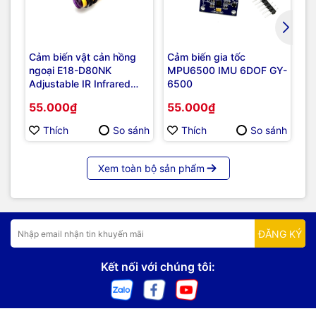
Cảm biến vật cản hồng
Cảm biến gia tốc
Cả
ngoại E18-D80NK
MPU6500 IMU 6DOF GY-
MK
Adjustable IR Infrared
6500
Se
Proximity Sensor
55.000₫
55.000₫
3
Thích
So sánh
Thích
So sánh
Xem toàn bộ sản phẩm
ĐĂNG KÝ
Kết nối với chúng tôi: