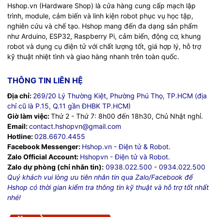
Hshop.vn (Hardware Shop) là cửa hàng cung cấp mạch lập
trình, module, cảm biến và linh kiện robot phục vụ học tập,
nghiên cứu và chế tạo. Hshop mang đến đa dạng sản phẩm
như Arduino, ESP32, Raspberry Pi, cảm biến, động cơ, khung
robot và dụng cụ điện tử với chất lượng tốt, giá hợp lý, hỗ trợ
kỹ thuật nhiệt tình và giao hàng nhanh trên toàn quốc.
THÔNG TIN LIÊN HỆ
Địa chỉ:
269/20 Lý Thường Kiệt, Phường Phú Thọ, TP.HCM (địa
chỉ cũ là P.15, Q.11 gần ĐHBK TP.HCM)
Giờ làm việc:
Thứ 2 - Thứ 7: 8h00 đến 18h30, Chủ Nhật nghỉ.
Email:
contact.hshopvn@gmail.com
Hotline:
028.6670.4455
Facebook Messenger:
Hshop.vn - Điện tử & Robot.
Zalo Official Account:
Hshopvn - Điện tử và Robot.
Zalo dự phòng (chỉ nhắn tin):
0938.022.500
-
0934.022.500
Quý khách vui lòng ưu tiên nhắn tin qua Zalo/Facebook để
Hshop có thời gian kiểm tra thông tin kỹ thuật và hỗ trợ tốt nhất
nhé!