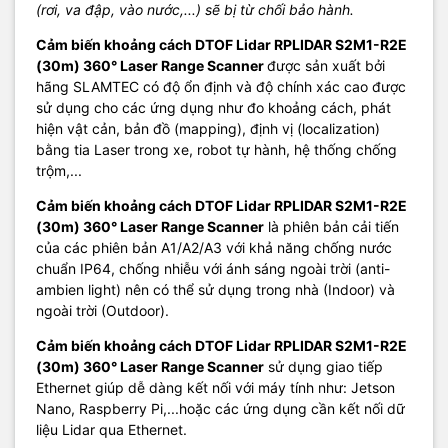
(rơi, va đập, vào nước,...) sẽ bị từ chối bảo hành.
Cảm biến khoảng cách DTOF Lidar RPLIDAR S2M1-R2E
(30m) 360° Laser Range Scanner
được sản xuất bởi
hãng SLAMTEC có độ ổn định và độ chính xác cao được
sử dụng cho các ứng dụng như đo khoảng cách, phát
hiện vật cản, bản đồ (mapping), định vị (localization)
bằng tia Laser trong xe, robot tự hành, hệ thống chống
trộm,...
Cảm biến khoảng cách DTOF Lidar RPLIDAR S2M1-R2E
(30m) 360° Laser Range Scanner
là phiên bản cải tiến
của các phiên bản A1/A2/A3 với khả năng chống nước
chuẩn IP64, chống nhiễu với ánh sáng ngoài trời (anti-
ambien light) nên có thể sử dụng trong nhà (Indoor) và
ngoài trời (Outdoor).
Cảm biến khoảng cách DTOF Lidar RPLIDAR S2M1-R2E
(30m) 360° Laser Range Scanner
sử dụng giao tiếp
Ethernet giúp dễ dàng kết nối với máy tính như: Jetson
Nano, Raspberry Pi,...hoặc các ứng dụng cần kết nối dữ
liệu Lidar qua Ethernet.