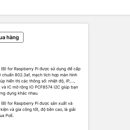
 for monitoring processor temperature, IP address, and fan status in
0.91inch
s: 128x32
r: SSD1306 OLED display color: White
oling fan, allows auto running on powerup OR programmable control
by the switch.
ua hàng
PCF8574 IO expander for I2C bus, providing pin P0 for directly fan c
IO pin.
c mạch: 56.5mm x 65mm
ẩm bao gồm:
) x1
(B) for Raspberry Pi được sử dụng để cấp
pack x1
) chuẩn 802.3af, mạch tích hợp màn hình
úp hiển thị các thông số: nhiệt độ, IP,...,
ệt và IC mở rộng IO PCF8574 I2C giúp bạn
hà sản xuất.
 ứng dụng khác nhau.
sử dụng.
B) for Raspberry Pi được sản xuất và
iện và gia công tốt, độ bền cao, là giải
ua PoE.