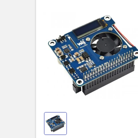
Thôn
Mạch Waves
nguồn cho 
hiển thị Ole
ngoài ra mạ
thêm nhiều
Mạch Waves
chính hãng 
ưu cho việ
Thông số k
SKU:
1801
Part Numb
Model: Wave
PoE Power 
PoE Power 
Network st
Standard R
Fully isol