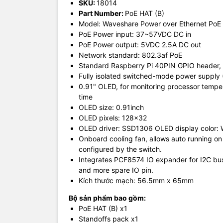
SKU:
18014
Part Number:
PoE HAT (B)
Model: Waveshare Power over Ethernet PoE H
PoE Power input: 37~57VDC DC in
PoE Power output: 5VDC 2.5A DC out
Network standard: 802.3af PoE
Standard Raspberry Pi 40PIN GPIO header,
Fully isolated switched-mode power supply
0.91" OLED, for monitoring processor tempera
time
OLED size: 0.91inch
OLED pixels: 128x32
OLED driver: SSD1306 OLED display color: 
Onboard cooling fan, allows auto running 
configured by the switch.
Integrates PCF8574 IO expander for I2C bus, 
and more spare IO pin.
Kích thước mạch: 56.5mm x 65mm
Bộ sản phẩm bao gồm:
PoE HAT (B) x1
Standoffs pack x1