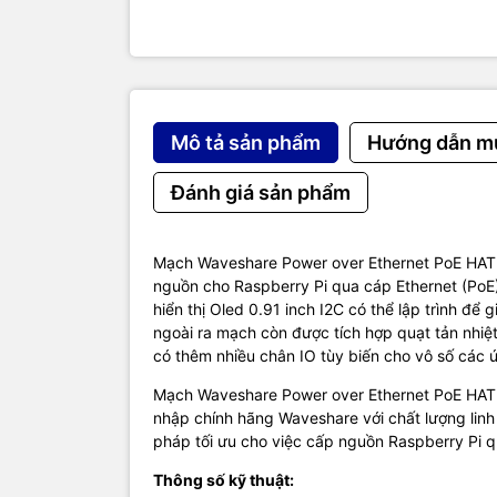
0.91" OLED,
OLED size: 
OLED pixel
OLED drive
Onboard co
configured 
Mô tả sản phẩm
Hướng dẫn m
Integrates 
more spare 
Đánh giá sản phẩm
Kích thướ
Bộ sản ph
PoE HAT (B
Mạch Waveshare Power over Ethernet PoE HAT 
Standoffs 
nguồn cho Raspberry Pi qua cáp Ethernet (PoE
hiển thị Oled 0.91 inch I2C có thể lập trình để gi
Tài liệu:
ngoài ra mạch còn được tích hợp quạt tản nhi
Trang chủ n
có thêm nhiều chân IO tùy biến cho vô số các
Hướng dẫn 
Mạch Waveshare Power over Ethernet PoE HAT (
nhập chính hãng Waveshare với chất lượng linh k
pháp tối ưu cho việc cấp nguồn Raspberry Pi q
Thông số kỹ thuật: