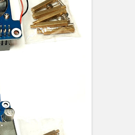
g nhận
Hshop.vn là đại lý ủy quyền chính thức của Waveshare tại 