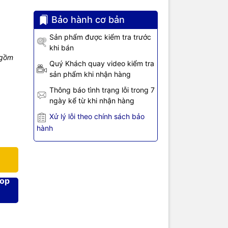
Bảo hành cơ bản
Sản phẩm được kiểm tra trước
ụng để cấp
khi bán
màn hình
 gồm
 IP,...,
Quý Khách quay video kiểm tra
giúp bạn có
sản phẩm khi nhận hàng
Thông báo tình trạng lỗi trong 7
uất và nhập
ngày kể từ khi nhận hàng
ải pháp tối
Xử lý lỗi theo chính sách bảo
hành
hop