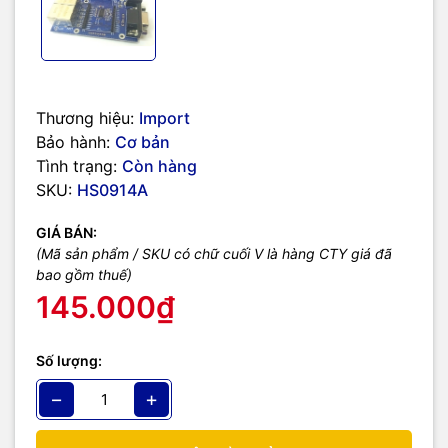
Storage temperature：-40-80℃
Storage humidity：5%-90%RH
Trang chủ nhà Sản xuất.
Hướng dẫn sử dụng.
Thương hiệu:
Import
Bảo hành:
Cơ bản
Có thể mua thêm đế Adapter mở rộng giao tiếp Ethernet và
Tình trạng:
Còn hàng
RS232 đi kèm, lưu ý điện áp khi cấp vào cổng DC của Adapter
phải là 5VDC và dòng điện lớn hơn 1A:
SKU:
HS0914A
GIÁ BÁN:
(Mã sản phẩm / SKU có chữ cuối V là hàng CTY giá đã
bao gồm thuế)
145.000₫
Số lượng:
−
+