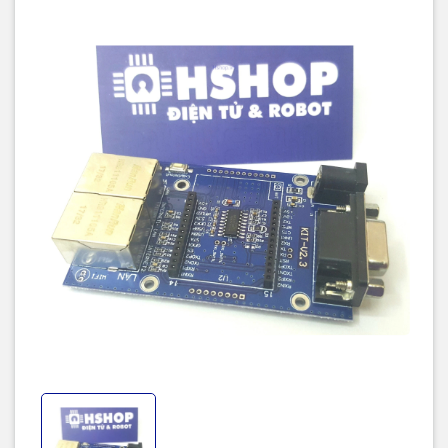
Tracks number 1-14
Frequency range 2.4-2.4835G
Emission power 12-15DBM
Interface 10/100Mbps LAN/WAN multiplex interface
WIFI work mode Client/AP/Router
WDS Function Support WDS wireless bridge connection
Wireless security
Wireless MAC address filtering
Wireless security function switch
64/128/152 bit WEP encryption
WPA-PSK/WPA2-PSK、WPA/WPA2 security mechanism
Network management
Remote Web management
Configuration file import and export
WEB software upgrade
Serial to Network
Maximum transmission rate 230400bps
TCP connection Max connection number>20
UDP connection Max connection number>20
Serial baud rate 50~230400bps
Operating temperature：-20-70℃
Operating humidity：10%-90%RH