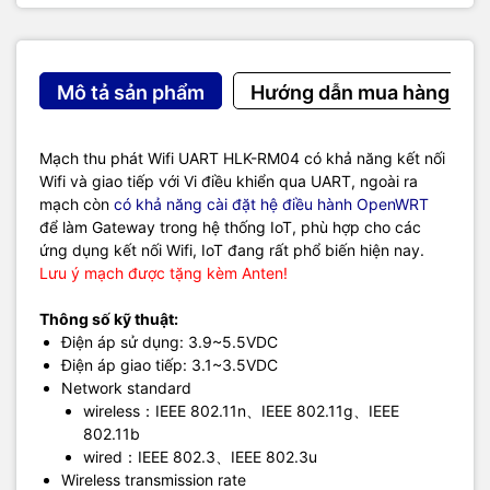
Mô tả sản phẩm
Hướng dẫn mua hàng
Mạch thu phát Wifi UART HLK-RM04 có khả năng kết nối
Wifi và giao tiếp với Vi điều khiển qua UART, ngoài ra
mạch còn
có khả năng cài đặt hệ điều hành OpenWRT
để làm Gateway trong hệ thống IoT, phù hợp cho các
ứng dụng kết nối Wifi, IoT đang rất phổ biến hiện nay.
Lưu ý mạch được tặng kèm Anten!
Thông số kỹ thuật:
Điện áp sử dụng: 3.9~5.5VDC
Điện áp giao tiếp: 3.1~3.5VDC
Network standard
wireless：IEEE 802.11n、IEEE 802.11g、IEEE
802.11b
wired：IEEE 802.3、IEEE 802.3u
Wireless transmission rate