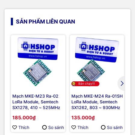
SẢN PHẨM LIÊN QUAN
Bán chạy!!!
Mạch MKE-M23 Ra-02
Mạch MKE-M24 Ra-01SH
No
LoRa Module, Semtech
LoRa Module, Semtech
II
SX1278, 410 ~ 525MHz
SX1262, 803 ~ 930MHz
Pr
Me
185.000₫
135.000₫
3
Pr
E
Thích
So sánh
Thích
So sánh