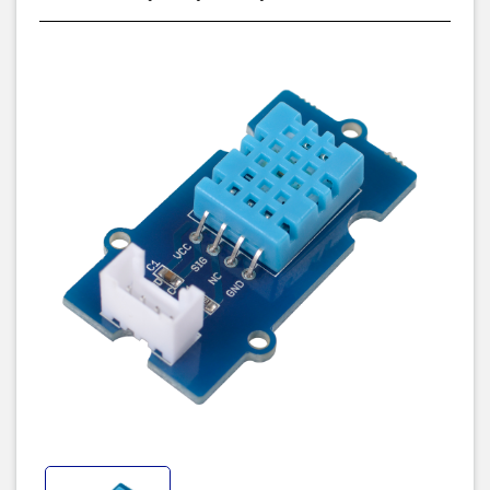
Khoảng độ ẩm đo được: 20~90% RH (sai số 5% RH)
Tần số đo: 1s/1 lần
Hướng dẫn sử dụng.