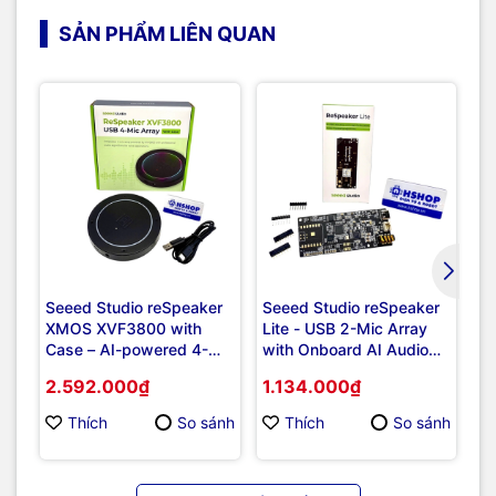
SẢN PHẨM LIÊN QUAN
Giả
Seeed Studio reSpeaker
Seeed Studio reSpeaker
Bộ
XMOS XVF3800 with
Lite - USB 2-Mic Array
fo
Case – AI-powered 4-
with Onboard AI Audio
Mic Array for Clear Voice
Processing Algorithms
2.592.000₫
1.134.000₫
3
Even in Noise
75
Thích
So sánh
Thích
So sánh