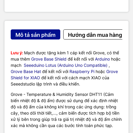
Mô tả sản phẩm
Hướng dẫn mua hàng
Lưu ý:
Mạch được tặng kèm 1 cáp kết nối Grove, có thể
mua thêm
Grove Base Shield
để kết nối với
Arduino
hoặc
mạch
Seeeduino Lotus (Arduino Uno Compatible)
,
Grove Base Hat
để kết nối với
Raspberry Pi
hoặc
Grove
Shield for XIAO
để kết nối với cách mạch XIAO của
Seeedstudio lập trình và điều khiển.
Grove - Temperature & Humidity Sensor DHT11 (Cảm
biến nhiệt độ & độ ẩm) được sử dụng để xác định nhiệt
độ và độ ẩm của không khí trong các ứng dụng: trồng
cây, theo dõi thời tiết,..., cảm biến được tích hợp bộ tiền
xử lý bên trong giúp trả ra giá trị nhiệt độ và độ ẩm chính
xác mà không cần qua các bước tính toán phức tạp.