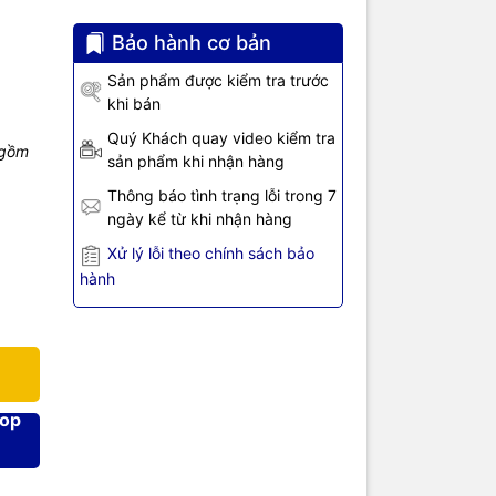
Bảo hành cơ bản
Sản phẩm được kiểm tra trước
Grove
khi bán
ều khiển
SWD Debug
Quý Khách quay video kiểm tra
 gồm
sản phẩm khi nhận hàng
Thông báo tình trạng lỗi trong 7
ngày kể từ khi nhận hàng
Xử lý lỗi theo chính sách bảo
hành
berry Pi, là
hop
e, cảm biến
ỏng
 chạm, cháy