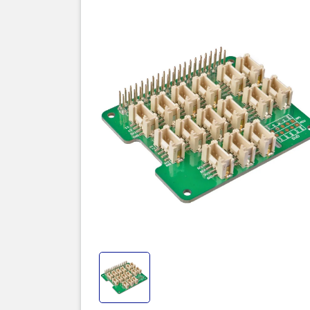
Thôn
Mạch Grove 
System
với
trung gian 
interface, 
Mạch Grove
phụ kiện cầ
và phần cứn
Raspberry 
CPU
).