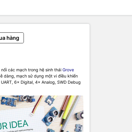
ỹ thuật:
30275
spberry Pi ⅔B/3B+/4/Zero
MCU: STM32/MM32
Voltage: 3.3VDC
ua hàng
t 8 channel
nối các mạch trong hệ sinh thái
Grove
dễ dàng, mạch sử dụng một vi điều khiển
1× UART, 6× Digital, 4× Analog, SWD Debug
pi communication bus: I2C
s: 0x04/0x08
 sử dụng