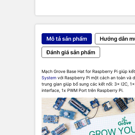
Thông số k
SKU: 1030
Support Ra
build-in 
Operating 
Mô tả sản phẩm
Hướng dẫn m
ADC: 12-bi
Grove Port:
Đánh giá sản phẩm
6 x Digital
4 x Analog
3 x I2C
Mạch Grove Base Hat for Raspberry Pi giúp kết 
1 x PWM
System
với Raspberry Pi một cách an toàn và 
1 x UART
trung gian giúp bổ sung các kết nối: 3× I2C, 
Raspberry 
interface, 1x PWM Port trên Raspberry Pi.
I2C Addres
Hướng dẫn