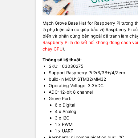
Mạch Grove Base Hat for Raspberry Pi
tương th
là phụ kiện cần có giúp bảo vệ Raspberry Pi c
biến và phần cứng bên ngoài để tránh làm cháy
Raspberry Pi là do kết nối không đúng cách v
cháy CPU
).
Thông số kỹ thuật:
SKU: 103030275
Support Raspberry Pi ⅔B/3B+/4/Zero
build-in MCU: STM32/MM32
Operating Voltage: 3.3VDC
ADC: 12-bit 8 channel
Grove Port:
6 x Digital
4 x Analog
3 x I2C
1 x PWM
1 x UART
Raspberry pi communication bus: I2C