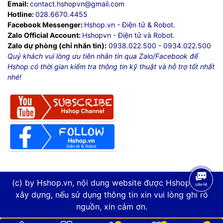
Email:
contact.hshopvn@gmail.com
Hotline:
028.6670.4455
Facebook Messenger:
Hshop.vn - Điện tử & Robot.
Zalo Official Account:
Hshopvn - Điện tử và Robot.
Zalo dự phòng (chỉ nhắn tin):
0938.022.500
-
0934.022.500
Quý khách vui lòng ưu tiên nhắn tin qua Zalo/Facebook để
Hshop có thời gian kiểm tra thông tin kỹ thuật và hỗ trợ tốt nhất
nhé!
(c) by Hshop.vn, nội dung website được Hshop.vn tự
xây dựng, nếu sử dụng thông tin xin vui lòng ghi rõ
nguồn, xin cảm ơn.