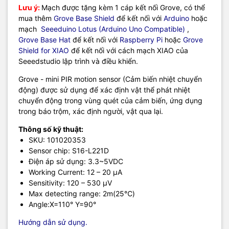
Lưu ý:
Mạch được tặng kèm 1 cáp kết nối Grove, có thể
mua thêm
Grove Base Shield
để kết nối với
Arduino
hoặc
mạch
Seeeduino Lotus (Arduino Uno Compatible)
,
Grove Base Hat
để kết nối với
Raspberry Pi
hoặc
Grove
Shield for XIAO
để kết nối với cách mạch XIAO của
Seeedstudio lập trình và điều khiển.
Grove - mini PIR motion sensor (Cảm biến nhiệt chuyển
động) được sử dụng để xác định vật thể phát nhiệt
chuyển động trong vùng quét của cảm biến, ứng dụng
trong báo trộm, xác định người, vật qua lại.
Thông số kỹ thuật:
SKU: 101020353
Sensor chip:
S16-L221D
Điện áp sử dụng: 3.3~5VDC
Working Current:
12 – 20 μA
Sensitivity:
120 – 530 μV
Max detecting range:
2m(25℃)
Angle:X=110° Y=90°
Hướng dẫn sử dụng.