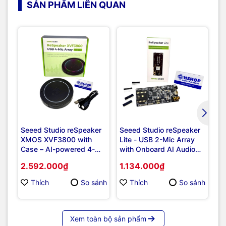
SẢN PHẨM LIÊN QUAN
Giả
Seeed Studio reSpeaker
Seeed Studio reSpeaker
Bộ
XMOS XVF3800 with
Lite - USB 2-Mic Array
fo
Case – AI-powered 4-
with Onboard AI Audio
Mic Array for Clear Voice
Processing Algorithms
2.592.000₫
1.134.000₫
3
Even in Noise
75
Thích
So sánh
Thích
So sánh
Xem toàn bộ sản phẩm