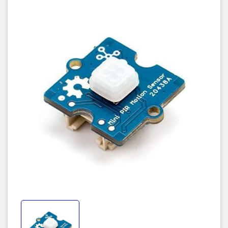
Angle:X=110° Y=90°
Hướng dẫn sử dụng.