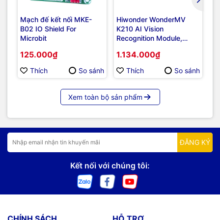
Mạch đế kết nối MKE-
Hiwonder WonderMV
Bộ
B02 IO Shield For
K210 AI Vision
mi
Microbit
Recognition Module,
(N
Supports CanMV IDE,
Ba
125.000₫
1.134.000₫
3
MicroPython, UART/I2C
mi
Thích
So sánh
Thích
So sánh
Xem toàn bộ sản phẩm
ĐĂNG KÝ
Kết nối với chúng tôi:
CHÍNH SÁCH
HỖ TRỢ