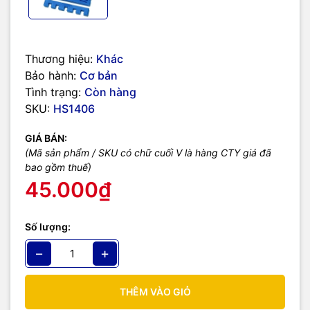
Hình ảnh lắp đặt với Micro:bit V1.5:
Thương hiệu:
Khác
Bảo hành:
Cơ bản
Tình trạng:
Còn hàng
SKU:
HS1406
GIÁ BÁN:
(Mã sản phẩm / SKU có chữ cuối V là hàng CTY giá đã
bao gồm thuế)
45.000₫
Số lượng:
−
+
THÊM VÀO GIỎ