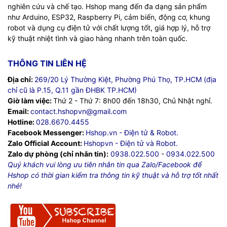
nghiên cứu và chế tạo. Hshop mang đến đa dạng sản phẩm
như Arduino, ESP32, Raspberry Pi, cảm biến, động cơ, khung
robot và dụng cụ điện tử với chất lượng tốt, giá hợp lý, hỗ trợ
kỹ thuật nhiệt tình và giao hàng nhanh trên toàn quốc.
THÔNG TIN LIÊN HỆ
Địa chỉ:
269/20 Lý Thường Kiệt, Phường Phú Thọ, TP.HCM (địa
chỉ cũ là P.15, Q.11 gần ĐHBK TP.HCM)
Giờ làm việc:
Thứ 2 - Thứ 7: 8h00 đến 18h30, Chủ Nhật nghỉ.
Email:
contact.hshopvn@gmail.com
Hotline:
028.6670.4455
Facebook Messenger:
Hshop.vn - Điện tử & Robot.
Zalo Official Account:
Hshopvn - Điện tử và Robot.
Zalo dự phòng (chỉ nhắn tin):
0938.022.500
-
0934.022.500
Quý khách vui lòng ưu tiên nhắn tin qua Zalo/Facebook để
Hshop có thời gian kiểm tra thông tin kỹ thuật và hỗ trợ tốt nhất
nhé!