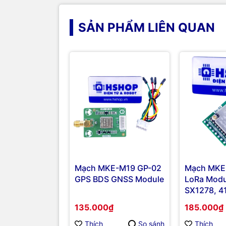
SẢN PHẨM LIÊN QUAN
Mạch MKE-M19 GP-02
Mạch MKE
GPS BDS GNSS Module
LoRa Modu
SX1278, 4
525MHz
135.000₫
185.000₫
Thích
So sánh
Thích