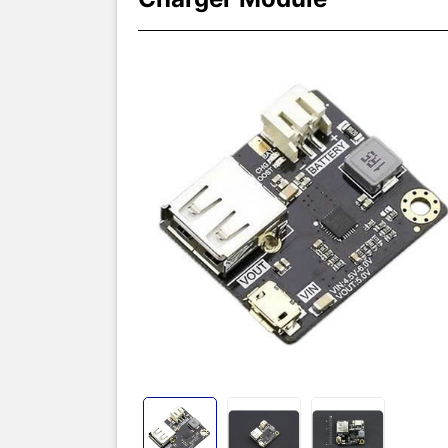
Thôn
Mạch sạc p
Charger Mo
hệ thống, m
thời tích h
tối đa lên 
cổng USB-A
pin Lithium.
Lưu ý để mạ
các loại pi
tượng sụt á
Thông số k
SKU: DFR0
Model: DFR
Charge mod
Boost mode
Suitable for
Charge mod