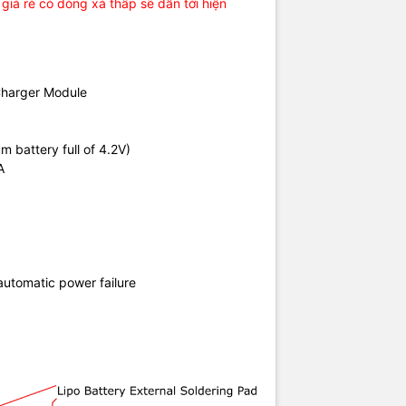
n giá rẻ có dòng xả thấp sẽ dẫn tới hiện
harger Module
um battery full of 4.2V)
5A
automatic power failure