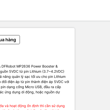
 Maximum output current: 2.5A
frequency: 600KHz
ode efficiency:> 90%
 efficiency:> 90%
ttery overcharge protection
e protection: more than 150 ℃, automatic power failure
30mm/ 1.38 * 1.18inches
g
ua hàng
& Schematic.
5A DFRobot MP2636 Power Booster &
guồn 5VDC từ pin Lithium (3.7~4.2VDC)
năng quản lý sạc tối ưu cho pin Lithium
 đổi điện áp từ pin thành điện áp 5VDC với
c pin dạng cổng Micro USB, đầu ra cấp
các ứng dụng di động, hoặc nguồn dự
 đa và hoạt động ổn định thì cần sử dụng