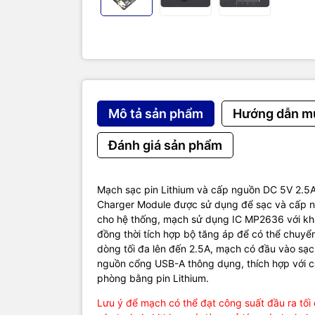
Boost mode
Switching 
Charging m
Boost mode
Support ba
Temperatur
Size: 35 * 
Weight: 12
Mô tả sản phẩm
Hướng dẫn m
Datasheet 
Đánh giá sản phẩm
Mạch sạc pin Lithium và cấp nguồn DC 5V 2.
Charger Module được sử dụng để sạc và cấp n
cho hệ thống, mạch sử dụng IC MP2636 với khả 
đồng thời tích hợp bộ tăng áp để có thể chuyển
dòng tối đa lên đến 2.5A, mạch có đầu vào sạ
nguồn cổng USB-A thông dụng, thích hợp với 
phòng bằng pin Lithium.
Lưu ý để mạch có thể đạt công suất đầu ra tối