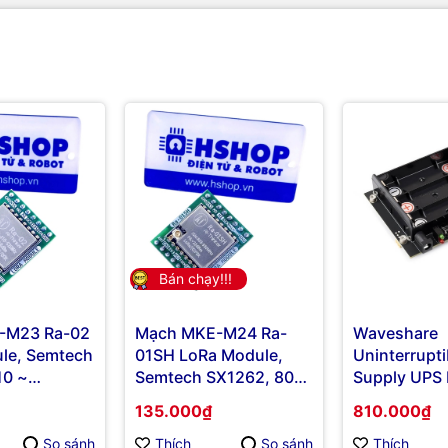
Bán chạy!!!
-M23 Ra-02
Mạch MKE-M24 Ra-
Waveshare
le, Semtech
01SH LoRa Module,
Uninterrupt
10 ~
Semtech SX1262, 803
Supply UPS
~ 930MHz
(C) For Jets
135.000₫
810.000₫
Supports 21
battery, Pog
So sánh
Thích
So sánh
Thích