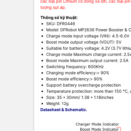
các loại pin Lithium có dòng xả lớn, các loại pi
tượng sụt áp.
Thông số kỹ thuật:
SKU: DFR0446
Model: DFRobot MP2636 Power Booster & C
Charge mode input voltage (VIN): 4.5-6.0V
Boost mode output voltage (VOUT): 5V
Suitable for battery voltage: 4.2V (3.7V lithi
Charge mode Maximum charge current: 2.
Boost mode Maximum output current: 2.5A
Switching frequency: 600KHz
Charging mode efficiency:> 90%
Boost mode efficiency:> 90%
Support battery overcharge protection
Temperature protection: more than 150 ℃, 
Size: 35 * 30mm/ 1.38 * 1.18inches
Weight: 12g
Datasheet & Schematic.