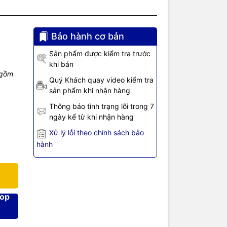
Bảo hành cơ bản
r &
4.2VDC) cho
Sản phẩm được kiểm tra trước
thium đồng
khi bán
C với dòng
 gồm
p nguồn
Quý Khách quay video kiểm tra
phòng bằng
sản phẩm khi nhận hàng
Thông báo tình trạng lỗi trong 7
ngày kể từ khi nhận hàng
 sử dụng
i hiện
Xử lý lỗi theo chính sách bảo
hành
hop