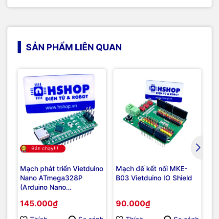
SẢN PHẨM LIÊN QUAN
Bán chạy!!!
Mạch phát triển Vietduino
Mạch đế kết nối MKE-
Mạ
Nano ATmega328P
B03 Vietduino IO Shield
ES
(Arduino Nano
Co
Compatible)
145.000₫
90.000₫
2