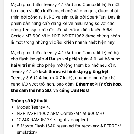
Mạch phát triển Teensy 4.1 (Arduino Compatible) là một
bo mạch vi điều khiển mạnh mẽ và nhỏ gọn, được phát
triển bởi công ty PJRC và sản xuất bởi SparkFun. Đây là
phiên bản nâng cấp đáng kể về hiệu năng so với các
dòng Teensy trước đó nổi bật với vi điều khiển ARM
Cortex‑M7 600 MHz
NXP iMXRT1062
được chứng nhận
là một trong những vi điều khiển nhanh nhất hiện nay.
Mạch phát triển Teensy 4.1 (Arduino Compatible) có bộ
nhớ flash lớn gấp
4 lần
so với phiên bản 4.0, và bổ sung
hai vị trí mới
cho phép mở rộng thêm bộ nhớ nếu cần.
Teensy 4.1 có
kích thước và hình dạng giống hệt
Teensy 3.6 (2.4 inch x 0.7 inch), nhưng cung cấp khả
năng I/O vượt trội hơn, bao gồm:
Ethernet PHY tích hợp
,
khe cắm thẻ nhớ SD
, và
cổng USB Host
.
Thông số kỹ thuật:
Model: Teensy 4.1
NXP iMXRT1062
ARM Cortex-M7 at 600MHz
1024K RAM (512K is tightly coupled)
8 Mbyte Flash (64K reserved for recovery & EEPROM
emulation)