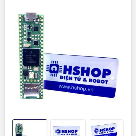
8 Mbyte Flash (64K reserved for recovery & EEPROM emulation)
USB Host Port
2 chips Plus Program Memory
55 Total I/O Pins
3 CAN Bus (1 with CAN FD)
2
2 I
S Digital Audio
1 S/PDIF Digital Audio
1 SDIO (4 bit) native SD
3 SPI, all with 16 word FIFO
7 Bottom SMT Pad Signals
8 Serial ports
32 general purpose DMA channels
35 PWM pins
42 Breadboard Friendly I/O
18 analog inputs
Cryptographic Acceleration
Random Number Generator
RTC for date/time
Programmable FlexIO
Pixel Processing Pipeline
Peripheral cross triggering