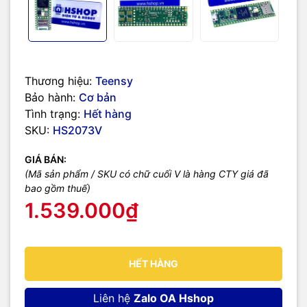
10 / 100 Mbit DP83825 PHY (6 pins)
microSD Card Socket
Power On/Off management
Tài liệu:
Manual
(MIMXRT1062 DVL6A)
Thương hiệu:
Teensy
Teensy Quick Start
Bảo hành:
Cơ bản
Teensyduino Software
Tình trạng:
Hết hàng
Teensy Help Page and FAQ
SKU:
HS2073V
GIÁ BÁN:
(Mã sản phẩm / SKU có chữ cuối V là hàng CTY giá đã
bao gồm thuế)
1.539.000₫
HẾT HÀNG
Liên hệ
Zalo OA Hshop