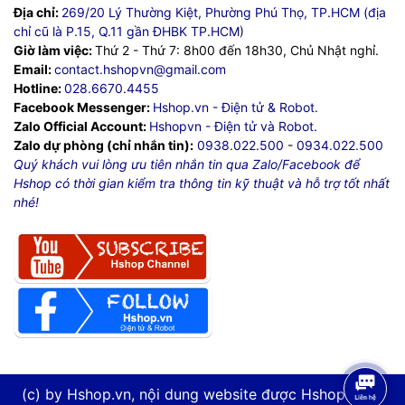
Địa chỉ:
269/20 Lý Thường Kiệt, Phường Phú Thọ, TP.HCM (địa
chỉ cũ là P.15, Q.11 gần ĐHBK TP.HCM)
Giờ làm việc:
Thứ 2 - Thứ 7: 8h00 đến 18h30, Chủ Nhật nghỉ.
Email:
contact.hshopvn@gmail.com
Hotline:
028.6670.4455
Facebook Messenger:
Hshop.vn - Điện tử & Robot.
Zalo Official Account:
Hshopvn - Điện tử và Robot.
Zalo dự phòng (chỉ nhắn tin):
0938.022.500
-
0934.022.500
Quý khách vui lòng ưu tiên nhắn tin qua Zalo/Facebook để
Hshop có thời gian kiểm tra thông tin kỹ thuật và hỗ trợ tốt nhất
nhé!
(c) by Hshop.vn, nội dung website được Hshop.vn tự