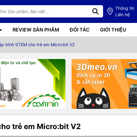
Thông tin
Liên hệ
REVIEW SẢN PHẨM
ĐỐI TÁC
GIỚI THIỆU
p trình STEM cho trẻ em Micro:bit V2
ho trẻ em Micro:bit V2