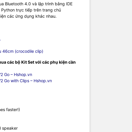
a Bluetooth 4.0 và lập trình bằng IDE
 Python trực tiếp trên trang chủ
s: 52mm x 42mm x 11.7mm
hiện các ứng dụng khác nhau.
nhà sản xuất và hướng dẫn sử dụng.
.
 46cm (crocodile clip)
a các bộ Kit Set với các phụ kiện cần
 V2 Go – Hshop.vn
V2 Go with Clips – Hshop.vn
es faster!)
rd speaker