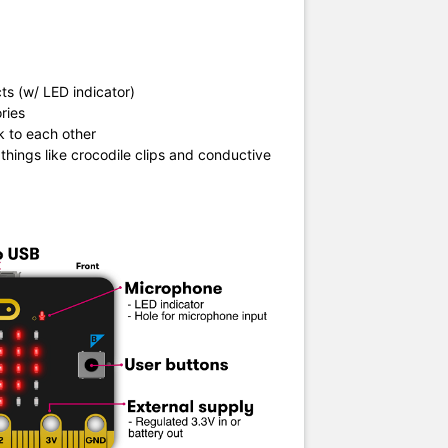
ts (w/ LED indicator)
ories
lk to each other
hings like crocodile clips and conductive
.