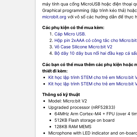
máy tính qua cổng MicroUSB hoặc điện thoại qu
thread)
Graphical programming (lập trình kéo thả) hoặc
Dimension
microbit.org
với vô số các hướng dẫn để thực 
Trang chủ 
Các phụ kiện có thể mua kèm:
Cáp Micro USB.
Hộp pin 2xAAA có công tắc cho Micro:bit
Vỏ Case Silicone Micro:bit V2
Bộ dây 10 dây bus nối hai đầu kẹp cá sấu
Các bạn có thể mua thêm các phụ kiện hoặc mu
thiết đi kèm:
Kit học lập trình STEM cho trẻ em Micro:bit
Kit học lập trình STEM cho trẻ em Micro:bit 
Thông số kỹ thuật
Model: Micro:bit V2
Upgraded processor (nRF52833)
64MHz Arm Cortex-M4 + FPU (over 4 tim
512KB Flash storage on board
128KB RAM MEMS
Microphone with LED indicator and on-boa