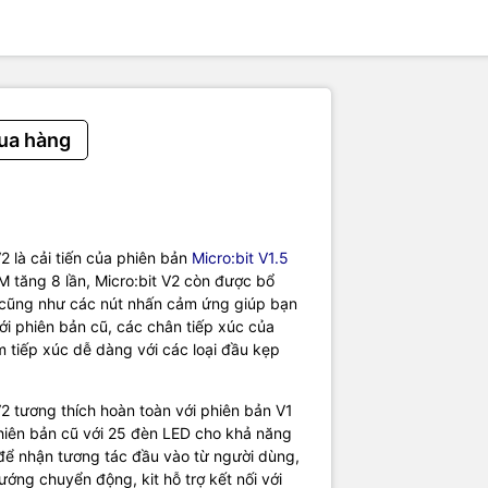
y 10 dây bus nối hai đầu kẹp cá sấu 46cm (crocodile clip)
 thể mua thêm các phụ kiện hoặc mua các bộ Kit Set với các phụ k
m:
 trình STEM cho trẻ em Micro:bit V2 Go – Hshop.vn
 trình STEM cho trẻ em Micro:bit V2 Go with Clips – Hshop.vn
ua hàng
ỹ thuật
o:bit V2
processor (nRF52833)
Cortex-M4 + FPU (over 4 times faster!)
h storage on board
2 là cải tiến của phiên bản
Micro:bit V1.5
M MEMS
M tăng 8 lần, Micro:bit V2 còn được bổ
 with LED indicator and on-board speaker
 cũng như các nút nhấn cảm ứng giúp bạn
trix display
ới phiên bản cũ, các chân tiếp xúc của
tive logo "button"
m tiếp xúc dễ dàng với các loại đầu kẹp
eter/compass
temperature sensors
2 tương thích hoàn toàn với phiên bản V1
ode for batteries powered projects (w/ LED indicator)
hiên bản cũ với 25 đèn LED cho khả năng
 of current for external accessories
 để nhận tương tác đầu vào từ người dùng,
.0 radio allowing micro:bits to talk to each other
ướng chuyển động, kit hỗ trợ kết nối với
e connector (easier to connect things like crocodile clips and cond