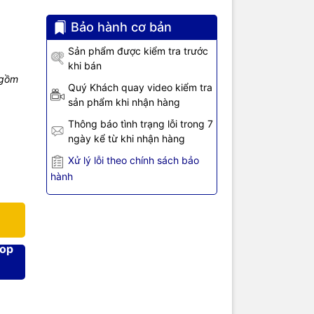
Bảo hành cơ bản
Sản phẩm được kiểm tra trước
:bit V1.5
với
khi bán
 bổ sung
 gồm
bạn có thể
Quý Khách quay video kiểm tra
Micro:bit V2
sản phẩm khi nhận hàng
 cá sấu
Thông báo tình trạng lỗi trong 7
ngày kể từ khi nhận hàng
ên bản V1 về
Xử lý lỗi theo chính sách bảo
 năng lập
hành
 dùng, gia
 với máy
 Graphical
rg
với vô số
hop