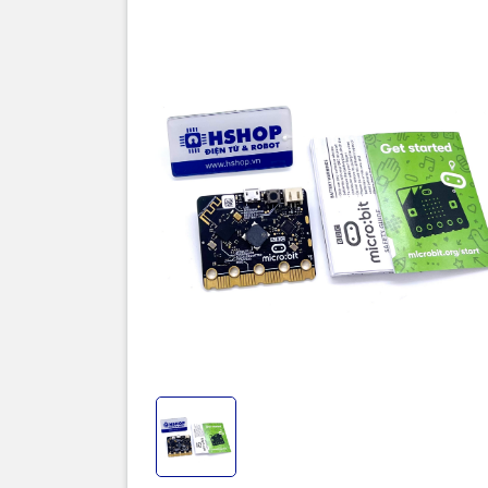
Thôn
Mạch học lậ
tốc độ xử l
thêm Micro
thực hiện t
cũng được t
(crocodile c
Mạch học lậ
chức năng, 
trình được 
tốc kế và l
tính qua cổ
programming
các hướng 
Các phụ ki
Cáp 
Hộp p
Vỏ Ca