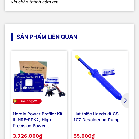
xin chân thành cảm ơn!
SẢN PHẨM LIÊN QUAN
Bán chạy!!!
Nordic Power Profiler Kit
Hút thiếc Handskit GS-
Mạ
II, NRF-PPK2, High
107 Desoldering Pump
ES
Precision Power
Measurement & Power
3.726.000₫
55.000₫
2
Profiling Tool For