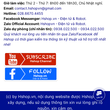
Giờ làm việc:
Thứ 2 - Thứ 7: 8h00 đến 18h30, Chủ Nhật nghỉ.
Email:
contact.hshopvn@gmail.com
Hotline:
028.6670.4455
Facebook Messenger:
Hshop.vn - Điện tử & Robot.
Zalo Official Account:
Hshopvn - Điện tử và Robot.
Zalo dự phòng (chỉ nhắn tin):
0938.022.500
-
0934.022.500
Quý khách vui lòng ưu tiên nhắn tin qua Zalo/Facebook để
Hshop có thời gian kiểm tra thông tin kỹ thuật và hỗ trợ tốt nhất
nhé!
(c) by Hshop.vn, nội dung website được Hshop.vn tự
xây dựng, nếu sử dụng thông tin xin vui lòng ghi rõ
nguồn, xin cảm ơn.