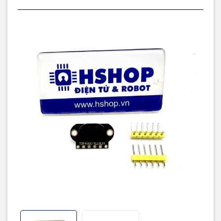
Công nghệ đo: Laser Time of Flight (ToF)
Khoảng cách đo thực tế:
Tối thiểu: 4cm
Tối đa: 400cm (Max)
Độ phân giải khoảng cách: 1mm
Bước sóng laser: 940 nm
Góc nhìn (FoV): ~27°
Chuẩn giao tiếp: I2C
Mức tín hiệu giao tiếp: TTL 3.3VDC
Điện áp hoạt động: 3.3~5.0VDC
Dòng tiêu thụ:
Khi hoạt động: khoảng 40mA (Max)
Chế độ nghỉ: khoảng 6µA
Kích thước module: 20 x 12 mm
Khoảng cách chân header: 2.54 mm
Datasheet
Code mẫu Arduino