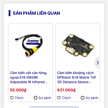
SẢN PHẨM LIÊN QUAN
Cảm biến vật cản hồng
Cảm biến khoảng cách
Cả
ngoại E18-D80NK
DFRobot 8x8 Matrix ToF
k
Adjustable IR Infrared
3D Distance Sensor
Au
Proximity Sensor
(I2C&UART, 3.5m Range,
AI
55.000₫
621.000₫
2
60° FOV)
S
Thích
So sánh
Thích
So sánh