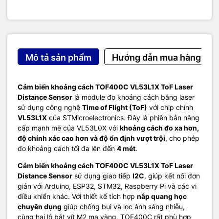
Mô tả sản phẩm
Hướng dẫn mua hàng
Cảm biến khoảng cách TOF400C VL53L1X ToF Laser
Distance Sensor
là module đo khoảng cách bằng laser
sử dụng công nghệ
Time of Flight (ToF)
với chip chính
VL53L1X
của
STMicroelectronics
. Đây là phiên bản nâng
cấp mạnh mẽ của VL53L0X với
khoảng cách đo xa hơn,
độ chính xác cao hơn và độ ổn định vượt trội
, cho phép
đo khoảng cách tối đa lên đến
4 mét
.
Cảm biến khoảng cách TOF400C VL53L1X ToF Laser
Distance Sensor
sử dụng giao tiếp
I2C
, giúp kết nối đơn
giản với Arduino, ESP32, STM32,
Raspberry Pi
và các vi
điều khiển khác. Với thiết kế tích hợp
nắp quang học
chuyên dụng
giúp chống bụi và lọc ánh sáng nhiễu,
cùng hai lỗ bắt vít M2 mạ vàng, TOF400C rất phù hợp