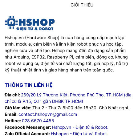
GIỚI THIỆU
Hshop.vn (Hardware Shop) là cửa hàng cung cấp mạch lập
trình, module, cảm biến và linh kiện robot phục vụ học tập,
nghiên cứu và chế tạo. Hshop mang đến đa dạng sản phẩm
như Arduino, ESP32, Raspberry Pi, cảm biến, động cơ, khung
robot và dụng cụ điện tử với chất lượng tốt, giá hợp lý, hỗ trợ
kỹ thuật nhiệt tình và giao hàng nhanh trên toàn quốc.
THÔNG TIN LIÊN HỆ
Địa chỉ:
269/20 Lý Thường Kiệt, Phường Phú Thọ, TP.HCM (địa
chỉ cũ là P.15, Q.11 gần ĐHBK TP.HCM)
Giờ làm việc:
Thứ 2 - Thứ 7: 8h00 đến 18h30, Chủ Nhật nghỉ.
Email:
contact.hshopvn@gmail.com
Hotline:
028.6670.4455
Facebook Messenger:
Hshop.vn - Điện tử & Robot.
Zalo Official Account:
Hshopvn - Điện tử và Robot.