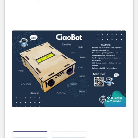
dung lượng phòng (capacity), lời chào,...
Cấp nguồn 5VDC an toàn qua cổng USB-C sử dụng sạc điện thoại
hoặc pin dự phòng.
Trang chủ sản phẩm và hướng dẫn sử dụng.