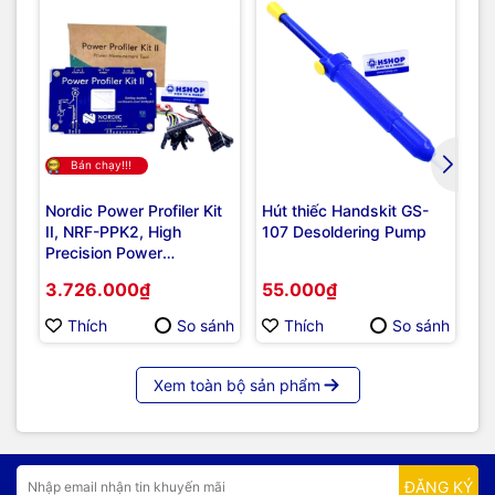
Bán chạy!!!
Nordic Power Profiler Kit
Hút thiếc Handskit GS-
Mạ
II, NRF-PPK2, High
107 Desoldering Pump
ES
Precision Power
Measurement & Power
3.726.000₫
55.000₫
2
Profiling Tool For
Embedded Development
Thích
So sánh
Thích
So sánh
Xem toàn bộ sản phẩm
ĐĂNG KÝ