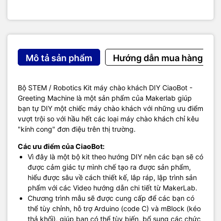
Mô tả sản phẩm
Hướng dẫn mua hàng
Bộ STEM / Robotics Kit máy chào khách DIY CiaoBot -
Greeting Machine là một sản phẩm của Makerlab giúp
bạn tự DIY một chiếc máy chào khách với những ưu điểm
vượt trội so với hầu hết các loại máy chào khách chỉ kêu
"kính cong" đơn điệu trên thị trường.
Các ưu điểm của CiaoBot:
Vì đây là một bộ kit theo hướng DIY nên các bạn sẽ có
được cảm giác tự mình chế tạo ra được sản phẩm,
hiểu được sâu về cách thiết kế, lắp ráp, lập trình sản
phẩm với các Video hướng dẫn chi tiết từ MakerLab.
Chương trình mẫu sẽ được cung cấp để các bạn có
thể tùy chỉnh, hỗ trợ Arduino (code C) và mBlock (kéo
thả khối), giúp bạn có thể tùy biến, bổ sung các chức