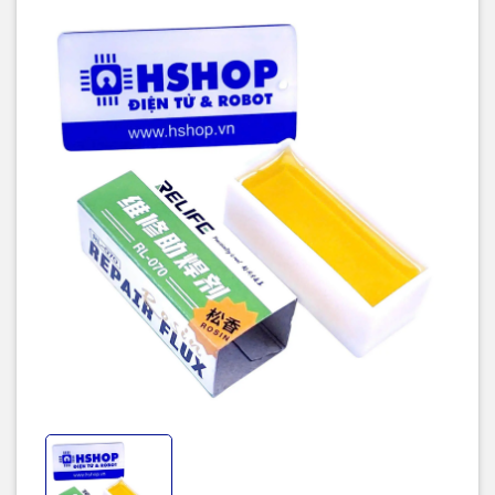
Giúp loại bỏ lớp oxy hóa trên bề mặt kim loại
Tăng khả năng bám thiếc và cải thiện chất lượng mối hàn
Giúp thiếc chảy đều, hàn dễ dàng hơn
Để lại ít cặn sau khi hàn, dễ vệ sinh
Hỗ trợ bảo vệ đầu mỏ hàn, hạn chế oxy hóa
Phù hợp cho:
Hàn và sửa chữa linh kiện SMD
Hàn IC, PCB
Sửa chữa điện thoại, máy tính
Bảo trì và lắp ráp thiết bị điện tử
Kích thước hộp:
48.5 × 22.5 × 20mm