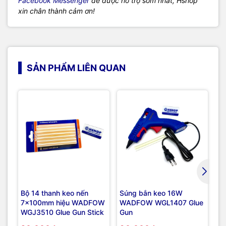
Facebook Messenger
để được hỗ trợ sớm nhất, Hshop
xin chân thành cảm ơn!
SẢN PHẨM LIÊN QUAN
Bộ 14 thanh keo nến
Súng bắn keo 16W
Má
7x100mm hiệu WADFOW
WADFOW WGL1407 Glue
dù
WGJ3510 Glue Gun Stick
Gun
TS
Sc