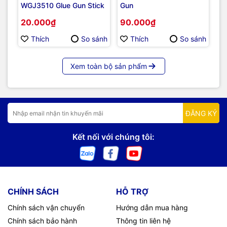
WGJ3510 Glue Gun Stick
Gun
TS
Sc
20.000₫
90.000₫
8
Thích
So sánh
Thích
So sánh
Xem toàn bộ sản phẩm
ĐĂNG KÝ
Kết nối với chúng tôi:
CHÍNH SÁCH
HỖ TRỢ
Chính sách vận chuyển
Hướng dẫn mua hàng
Chính sách bảo hành
Thông tin liên hệ