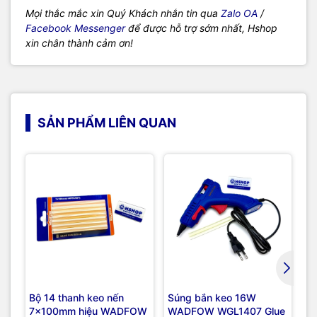
Mọi thắc mắc xin Quý Khách nhắn tin qua
Zalo OA
/
Facebook Messenger
để được hỗ trợ sớm nhất, Hshop
xin chân thành cảm ơn!
SẢN PHẨM LIÊN QUAN
Bộ 14 thanh keo nến
Súng bắn keo 16W
Má
7x100mm hiệu WADFOW
WADFOW WGL1407 Glue
dù