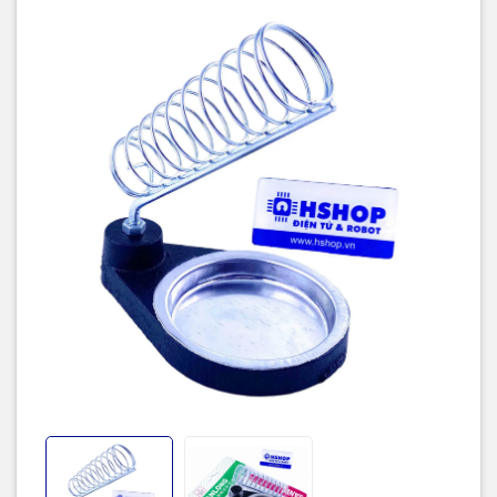
Tương thích: Hầu hết các loại mỏ hàn dạng bút
Kích thước: 100 × 70 × 120mm
Khối lượng: Khoảng 340g
Đặc điểm nổi bật
Đế kim loại nặng, chắc chắn và ổn định
Lò xo giữ mỏ hàn chịu nhiệt tốt, độ bền cao
Khay rời tiện đặt bọt biển hoặc bùi nhùi đồng vệ sinh đầu mũi hàn
Thiết kế nhỏ gọn, dễ lắp ráp và sử dụng
Phù hợp cho trạm hàn, bàn sửa chữa điện tử, phòng thí nghiệm và
các dự án DIY
Lưu ý:
Sản phẩm
không bao gồm bọt
biển vệ sinh đầu mũi hàn
. Khi lắp đặt,
gắn lò xo vào đế và siết chặt bằng đai
ốc đi kèm trước khi sử dụng.