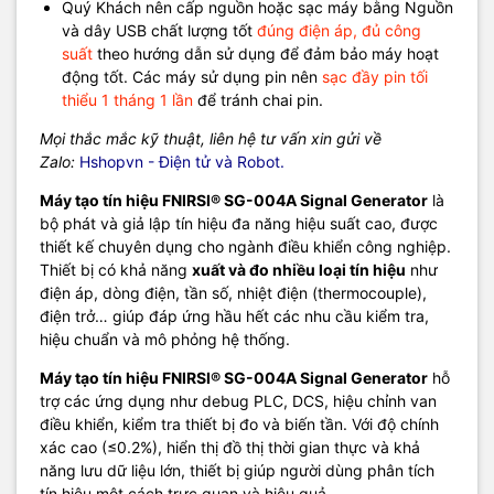
Quý Khách nên cấp nguồn hoặc sạc máy bằng Nguồn
Kiểm tra và mô phỏng tín hiệu cảm biến
và dây USB chất lượng tốt
đúng điện áp, đủ công
Điều chỉnh van, biến tần
suất
theo hướng dẫn sử dụng để đảm bảo máy hoạt
Bảo trì hệ thống tự động hóa
động tốt. Các máy sử dụng pin nên
sạc đầy pin tối
thiểu 1 tháng 1 lần
để tránh chai pin.
TRANG CHỦ NHÀ SẢN XUẤT VÀ HƯỚNG DẪN SỬ DỤNG.
Mọi thắc mắc kỹ thuật, liên hệ tư vấn xin gửi về
Bộ sản phẩm bao gồm:
Zalo:
Hshopvn - Điện tử và Robot.
Máy tạo tín hiệu FNIRSI® SG-004A Signal Generator
là
bộ phát và giả lập tín hiệu đa năng hiệu suất cao, được
thiết kế chuyên dụng cho ngành điều khiển công nghiệp.
Thiết bị có khả năng
xuất và đo nhiều loại tín hiệu
như
điện áp, dòng điện, tần số, nhiệt điện (thermocouple),
điện trở… giúp đáp ứng hầu hết các nhu cầu kiểm tra,
hiệu chuẩn và mô phỏng hệ thống.
Máy tạo tín hiệu FNIRSI® SG-004A Signal Generator
hỗ
trợ các ứng dụng như debug PLC, DCS, hiệu chỉnh van
điều khiển, kiểm tra thiết bị đo và biến tần. Với độ chính
xác cao (≤0.2%), hiển thị đồ thị thời gian thực và khả
năng lưu dữ liệu lớn, thiết bị giúp người dùng phân tích
tín hiệu một cách trực quan và hiệu quả.