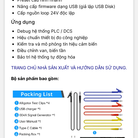
Nâng cấp firmware dạng USB (giả lập USB Disk)
Cấp nguồn loop 24V độc lập
Ứng dụng
Debug hệ thống PLC / DCS
Hiệu chuẩn thiết bị đo công nghiệp
Kiểm tra và mô phỏng tín hiệu cảm biến
Điều chỉnh van, biến tần
Bảo trì hệ thống tự động hóa
TRANG CHỦ NHÀ SẢN XUẤT VÀ HƯỚNG DẪN SỬ DỤNG.
Bộ sản phẩm bao gồm:
Hshop.vn hiện là đại lý phân phối uỷ quyền các sản phẩm của
FNIRSI tại Việt Nam: