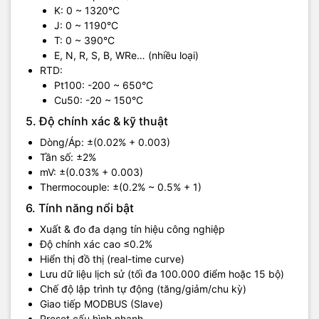
K: 0 ~ 1320°C
J: 0 ~ 1190°C
T: 0 ~ 390°C
E, N, R, S, B, WRe… (nhiều loại)
RTD:
Pt100: -200 ~ 650°C
Cu50: -20 ~ 150°C
5. Độ chính xác & kỹ thuật
Dòng/Áp: ±(0.02% + 0.003)
Tần số: ±2%
mV: ±(0.03% + 0.003)
Thermocouple: ±(0.2% ~ 0.5% + 1)
6. Tính năng nổi bật
Xuất & đo đa dạng tín hiệu công nghiệp
Độ chính xác cao ≤0.2%
Hiển thị đồ thị (real-time curve)
Lưu dữ liệu lịch sử (tối đa 100.000 điểm hoặc 15 bộ)
Chế độ lập trình tự động (tăng/giảm/chu kỳ)
Giao tiếp MODBUS (Slave)
Preset cấu hình nhanh