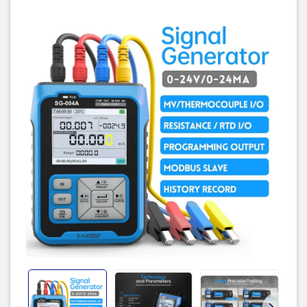
dụng để đảm bảo máy hoạt động tốt. Các máy sử dụng pin
nên
sạc đầy pin tối thiểu 1 tháng 1 lần
để tránh chai pin.
Mọi thắc mắc kỹ thuật, liên hệ tư vấn xin gửi về Zalo:
Hshopvn -
Điện tử và Robot.
Máy tạo tín hiệu FNIRSI® SG-004A Signal Generator
là bộ phát
và giả lập tín hiệu đa năng hiệu suất cao, được thiết kế chuyên
dụng cho ngành điều khiển công nghiệp. Thiết bị có khả năng
xuất và đo nhiều loại tín hiệu
như điện áp, dòng điện, tần số, nhiệt
điện (thermocouple), điện trở… giúp đáp ứng hầu hết các nhu cầu
kiểm tra, hiệu chuẩn và mô phỏng hệ thống.
Máy tạo tín hiệu FNIRSI® SG-004A Signal Generator
hỗ trợ các
ứng dụng như debug PLC, DCS, hiệu chỉnh van điều khiển, kiểm
tra thiết bị đo và biến tần. Với độ chính xác cao (≤0.2%), hiển thị đồ
thị thời gian thực và khả năng lưu dữ liệu lớn, thiết bị giúp người
dùng phân tích tín hiệu một cách trực quan và hiệu quả.
Máy tạo tín hiệu FNIRSI® SG-004A Signal Generator
được trang
bị màn hình màu 2.4 inch, hỗ trợ chế độ lập trình tự động, giao tiếp
MODBUS và nâng cấp firmware dễ dàng qua USB. Thiết kế nhỏ
gọn, pin 3000mAh cho thời gian sử dụng lên đến 24 giờ, rất phù