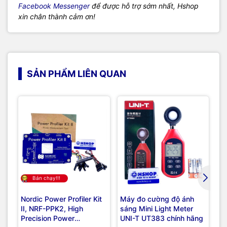
Facebook Messenger
để được hỗ trợ sớm nhất, Hshop
xin chân thành cảm ơn!
SẢN PHẨM LIÊN QUAN
Bán chạy!!!
Nordic Power Profiler Kit
Máy đo cường độ ánh
Má
II, NRF-PPK2, High
sáng Mini Light Meter
An
Precision Power
UNI-T UT383 chính hãng
UT