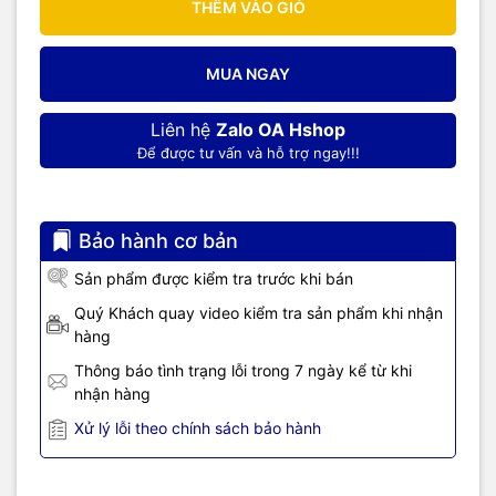
Dòng điện (Active/Passive): 0 – 24 mA
THÊM VÀO GIỎ
Điện áp: 0 – 24 V
Tần số / PWM: 0 – 9999 Hz
MUA NGAY
Loop 24V: 0 – 24 mA
Điện áp mV (Thermocouple): -10 ~ 100 mV
Điện trở: 0 – 390 Ω
Liên hệ
Zalo OA Hshop
Để được tư vấn và hỗ trợ ngay!!!
3. Tín hiệu đầu vào (Input)
Dòng điện: 0 – 24 mA
Điện áp: 0 – 24 V
Tần số / PWM: 0 – 9999 Hz
Bảo hành cơ bản
Thermocouple: -10 ~ 100 mV
Sản phẩm được kiểm tra trước khi bán
Điện trở: 0 – 400 Ω
4. Đo nhiệt điện & RTD
Quý Khách quay video kiểm tra sản phẩm khi nhận
hàng
Thermocouple (TC):
K: 0 ~ 1320°C
Thông báo tình trạng lỗi trong 7 ngày kể từ khi
J: 0 ~ 1190°C
nhận hàng
T: 0 ~ 390°C
Xử lý lỗi theo chính sách bảo hành
E, N, R, S, B, WRe… (nhiều loại)
RTD:
Pt100: -200 ~ 650°C