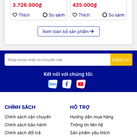
Measurement & Power
3.726.000₫
425.000₫
4
Profiling Tool For
Embedded Development
Thích
So sánh
Thích
So sánh
Xem toàn bộ sản phẩm
ĐĂNG KÝ
Kết nối với chúng tôi:
CHÍNH SÁCH
HỖ TRỢ
Chính sách vận chuyển
Hướng dẫn mua hàng
Chính sách bảo hành
Thông tin liên hệ
Chính sách đổi trả
Sản phẩm yêu thích