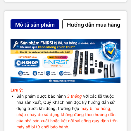
Cu50: -20 ~ 150°C
5. Độ chính xác & kỹ thuật
Dòng/Áp: ±(0.02% + 0.003)
Mô tả sản phẩm
Hướng dẫn mua hàng
Tần số: ±2%
mV: ±(0.03% + 0.003)
Thermocouple: ±(0.2% ~ 0.5% + 1)
6. Tính năng nổi bật
Xuất & đo đa dạng tín hiệu công nghiệp
Độ chính xác cao ≤0.2%
Hiển thị đồ thị (real-time curve)
Lưu dữ liệu lịch sử (tối đa 100.000 điểm hoặc 15 bộ)
Chế độ lập trình tự động (tăng/giảm/chu kỳ)
Giao tiếp MODBUS (Slave)
Lưu ý:
Preset cấu hình nhanh
Sản phẩm được bảo hành
3 tháng
với các lỗi thuộc
Nâng cấp firmware dạng USB (giả lập USB Disk)
nhà sản xuất, Quý Khách nên đọc kỹ hướng dẫn sử
Cấp nguồn loop 24V độc lập
dụng trước khi dùng, trường hợp
máy bị hư hỏng,
Ứng dụng
chập cháy do sử dụng không đúng theo hướng dẫn
của nhà sản xuất hoặc kết nối sai cổng quy định trên
Debug hệ thống PLC / DCS
máy sẽ bị từ chối bảo hành.
Hiệu chuẩn thiết bị đo công nghiệp