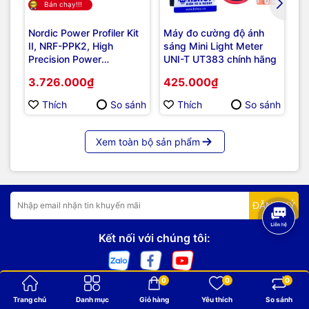
Bán chạy!!!
Nordic Power Profiler Kit
Máy đo cường độ ánh
Má
II, NRF-PPK2, High
sáng Mini Light Meter
An
Precision Power
UNI-T UT383 chính hãng
UT
Measurement & Power
3.726.000₫
425.000₫
4
Profiling Tool For
Embedded Development
Thích
So sánh
Thích
So sánh
Xem toàn bộ sản phẩm
ĐĂNG KÝ
Kết nối với chúng tôi:
0
0
0
Trang chủ
Danh mục
Giỏ hàng
Yêu thích
So sánh