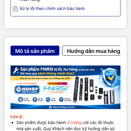
Ưu điểm
Xử lý lỗi theo chính sách bảo hành
Đo chính xác, cập nhật liên tục
Giao diện đẹp, dễ sử dụng
Nhỏ gọn, tiện mang theo
Nhiều tính năng thông minh hỗ trợ người dùng
Phù hợp: gia đình, văn phòng, phòng mới, nội thất mới
Mô tả sản phẩm
Hướng dẫn mua hàng
TRANG CHỦ NHÀ SẢN XUẤT VÀ HƯỚNG DẪN SỬ DỤNG.
Lưu ý:
Sản phẩm được bảo hành
3 tháng
với các lỗi thuộc
nhà sản xuất, Quý Khách nên đọc kỹ hướng dẫn sử