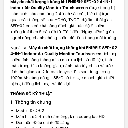
Máy đo chất lượng không khí FNIRSI® SFD-02 4-IN-1
Indoor Air Quality Monitor Touchscreen
được trang bị
màn hình màu cảm ứng 2.4 inch sắc nét, hiển thị trực
quan các thông số như HCHO, TVOC, độ ẩm, thời gian…
SFD-02 còn có khả năng đánh giá mức độ ô nhiễm
không khí theo 5 cấp độ từ “Tốt” đến “Nguy hiểm”, giúp
người dùng nhanh chóng nhận biết tình trạng môi trường.
Ngoài ra,
Máy đo chất lượng không khí FNIRSI® SFD-02
4-IN-1 Indoor Air Quality Monitor Touchscreen
tích hợp
nhiều tính năng thông minh như lưu lịch sử dữ liệu, tính
toán trung bình không gian, cảnh báo tùy chỉnh và ước
tính thời gian xử lý formaldehyde. Pin sạc dung lượng
1000mAh cùng cổng USB-C hỗ trợ sạc nhanh giúp thiết
bị hoạt động linh hoạt và tiện lợi.
THÔNG SỐ KỸ THUẬT
1. Thông tin chung
Model: SFD-02
Màn hình: 2.4 inch cảm ứng, kính cường lực HD
Đèn nền: Điều chỉnh độ sáng