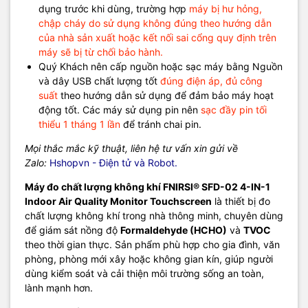
dụng trước khi dùng, trường hợp
máy bị hư hỏng,
chập cháy do sử dụng không đúng theo hướng dẫn
của nhà sản xuất hoặc kết nối sai cổng quy định trên
máy sẽ bị từ chối bảo hành.
Quý Khách nên cấp nguồn hoặc sạc máy bằng Nguồn
và dây USB chất lượng tốt
đúng điện áp, đủ công
suất
theo hướng dẫn sử dụng để đảm bảo máy hoạt
động tốt. Các máy sử dụng pin nên
sạc đầy pin tối
thiểu 1 tháng 1 lần
để tránh chai pin.
Mọi thắc mắc kỹ thuật, liên hệ tư vấn xin gửi về
Zalo:
Hshopvn - Điện tử và Robot.
Máy đo chất lượng không khí FNIRSI® SFD-02 4-IN-1
Indoor Air Quality Monitor Touchscreen
là thiết bị đo
chất lượng không khí trong nhà thông minh, chuyên dùng
để giám sát nồng độ
Formaldehyde (HCHO)
và
TVOC
theo thời gian thực. Sản phẩm phù hợp cho gia đình, văn
phòng, phòng mới xây hoặc không gian kín, giúp người
dùng kiểm soát và cải thiện môi trường sống an toàn,
lành mạnh hơn.