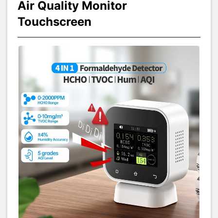
dụng để đảm bảo máy hoạt động tốt. Các máy sử dụng pin
Air Quality Monitor
nên
sạc đầy pin tối thiểu 1 tháng 1 lần
để tránh chai pin.
Touchscreen
Mọi thắc mắc kỹ thuật, liên hệ tư vấn xin gửi về Zalo:
Hshopvn -
Điện tử và Robot.
Máy đo chất lượng không khí FNIRSI® SFD-02 4-IN-1 Indoor Air
Quality Monitor Touchscreen
là thiết bị đo chất lượng không khí
trong nhà thông minh, chuyên dùng để giám sát nồng độ
Formaldehyde (HCHO)
và
TVOC
theo thời gian thực. Sản phẩm
phù hợp cho gia đình, văn phòng, phòng mới xây hoặc không gian
kín, giúp người dùng kiểm soát và cải thiện môi trường sống an
toàn, lành mạnh hơn.
Máy đo chất lượng không khí FNIRSI® SFD-02 4-IN-1 Indoor Air
Quality Monitor Touchscreen
được trang bị màn hình màu cảm
ứng 2.4 inch sắc nét, hiển thị trực quan các thông số như HCHO,
TVOC, độ ẩm, thời gian… SFD-02 còn có khả năng đánh giá mức
độ ô nhiễm không khí theo 5 cấp độ từ “Tốt” đến “Nguy hiểm”, giúp
người dùng nhanh chóng nhận biết tình trạng môi trường.
Ngoài ra,
Máy đo chất lượng không khí FNIRSI® SFD-02 4-IN-1
Indoor Air Quality Monitor Touchscreen
tích hợp nhiều tính năng