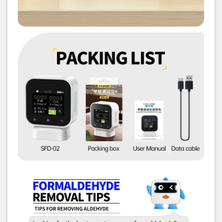
Hshop.vn hiện là đại lý phân phối uỷ quyền các sản phẩm của
FNIRSI tại Việt Nam: