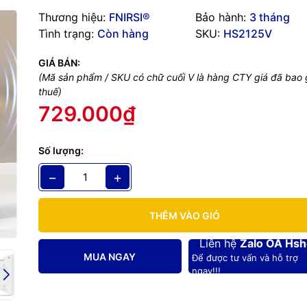
g số kỹ thuật
Thương hiệu:
FNIRSI®
Bảo hành:
3 tháng
Tình trạng:
Còn hàng
SKU:
HS2125V
GIÁ BÁN:
(Mã sản phẩm / SKU có chữ cuối V là hàng CTY giá đã bao
thuế)
729.000₫
Số lượng:
−
+
THÊM VÀO GIỎ
được bảo hành
3 tháng
với các lỗi thuộc nhà sản xuất, Quý Khách n
Liên hệ
Zalo OA Hs
sử dụng trước khi dùng, trường hợp
máy bị hư hỏng, chập cháy do 
MUA NGAY
Để được tư vấn và hỗ trợ
 theo hướng dẫn của nhà sản xuất hoặc kết nối sai cổng quy định t
ngay!!!
bảo hành.
nên cấp nguồn hoặc sạc máy bằng Nguồn và dây USB chất lượng t