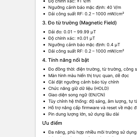
Độ chính xác: ±1 V/m
Ngưỡng cảnh báo mặc định: 40 V/m
Dải công suất RF: 0.2 – 1000 mW/cm²
3. Đo từ trường (Magnetic Field)
Dải đo: 0.01 – 99.99 μT
Độ chính xác: ±0.01 μT
Ngưỡng cảnh báo mặc định: 0.4 μT
Dải công suất RF: 0.2 – 1000 mW/cm²
4. Tính năng nổi bật
Đo đồng thời: điện trường, từ trường, công 
Màn hình màu hiển thị trực quan, dễ đọc
Cài đặt ngưỡng cảnh báo tùy chỉnh
Chức năng giữ dữ liệu (HOLD)
Giao diện song ngữ (EN/CN)
Tùy chỉnh hệ thống: độ sáng, âm lượng, tự t
Hỗ trợ nâng cấp firmware và reset về mặc đ
Pin dung lượng lớn, sử dụng lâu dài
Ưu điểm
Đa năng, phù hợp nhiều môi trường sử dụng