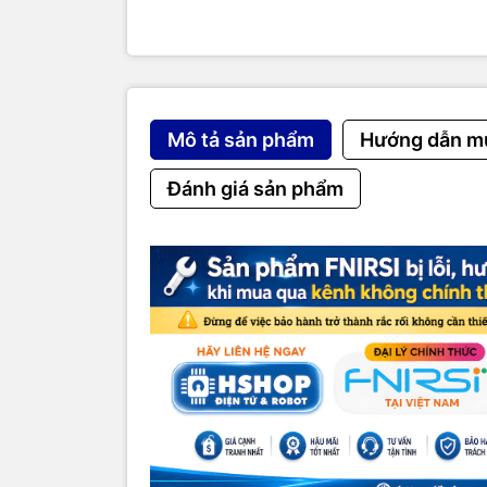
điện áp, đủ
sử dụng pi
Mọi thắc mắ
Máy đo bức
thiết bị đo
Mô tả sản phẩm
Hướng dẫn m
trường xun
trường ngoài
Đánh giá sản phẩm
Máy đo bức
trang bị mà
như cường đ
chính xác 
chóng phát
Ngoài ra,
M
Detector
cò
sáng, âm lư
lượng lớn c
ngày.
THÔNG SỐ