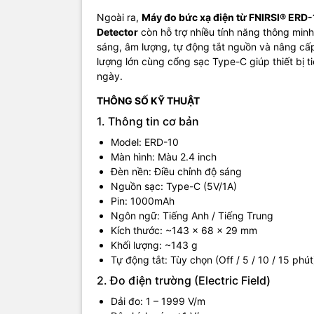
Dải công s
Ngoài ra,
Máy đo bức xạ điện từ FNIRSI® ERD-
4. Tính n
Detector
còn hỗ trợ nhiều tính năng thông minh 
sáng, âm lượng, tự động tắt nguồn và nâng cấp
Đo đồng thờ
lượng lớn cùng cổng sạc Type-C giúp thiết bị t
Màn hình mà
ngày.
Cài đặt ng
Chức năng 
THÔNG SỐ KỸ THUẬT
Giao diện 
1. Thông tin cơ bản
Tùy chỉnh h
Hỗ trợ nâng
Model: ERD-10
Pin dung lư
Màn hình: Màu 2.4 inch
Ưu điểm
Đèn nền: Điều chỉnh độ sáng
Nguồn sạc: Type-C (5V/1A)
Đa năng, p
Pin: 1000mAh
Độ chính xá
Ngôn ngữ: Tiếng Anh / Tiếng Trung
Thiết kế n
Kích thước: ~143 × 68 × 29 mm
Dễ sử dụng
Khối lượng: ~143 g
Tự động tắt: Tùy chọn (Off / 5 / 10 / 15 phút
TRANG CH
2. Đo điện trường (Electric Field)
Dải đo: 1 – 1999 V/m