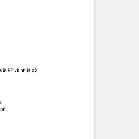
suất RF và nhiệt độ
ắt
ịnh