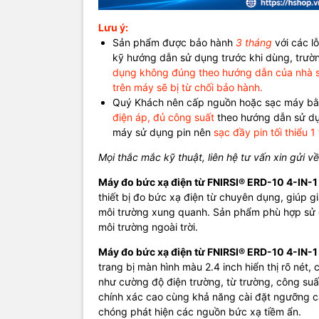
1. Thông 
Lưu ý:
Model: ERD
Sản phẩm được bảo hành
3 tháng
với các l
Màn hình: M
kỹ hướng dẫn sử dụng trước khi dùng, trư
Đèn nền: Đ
dụng không đúng theo hướng dẫn của nhà sả
Nguồn sạc:
trên máy sẽ bị từ chối bảo hành.
Pin: 1000m
Quý Khách nên cấp nguồn hoặc sạc máy bằ
Ngôn ngữ: 
điện áp, đủ công suất
theo hướng dẫn sử dụ
Kích thước
máy sử dụng pin nên
sạc đầy pin tối thiểu 1
Khối lượng:
Tự động tắt
Mọi thắc mắc kỹ thuật, liên hệ tư vấn xin gửi về
2. Đo điện
Máy đo bức xạ điện từ FNIRSI® ERD-10 4-IN-1
Dải đo: 1 –
thiết bị đo bức xạ điện từ chuyên dụng, giúp 
Độ chính xá
môi trường xung quanh. Sản phẩm phù hợp sử d
Ngưỡng cản
môi trường ngoài trời.
Dải công s
Máy đo bức xạ điện từ FNIRSI® ERD-10 4-IN-1
3. Đo từ 
trang bị màn hình màu 2.4 inch hiển thị rõ nét,
Dải đo: 0.0
như cường độ điện trường, từ trường, công suất
Độ chính x
chính xác cao cùng khả năng cài đặt ngưỡng 
Ngưỡng cản
chóng phát hiện các nguồn bức xạ tiềm ẩn.