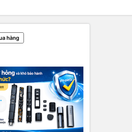
 công suất
theo hướng dẫn sử dụng để đảm bảo máy hoạt động tốt
n nên
sạc đầy pin tối thiểu 1 tháng 1 lần
để tránh chai pin.
c kỹ thuật, liên hệ tư vấn xin gửi về Zalo:
Hshopvn - Điện tử và Robo
 xạ điện từ FNIRSI® ERD-10 4-IN-1 Electromagnetic Radiation Det
 bức xạ điện từ chuyên dụng, giúp giám sát và đánh giá mức độ an t
ua hàng
g quanh. Sản phẩm phù hợp sử dụng trong gia đình, văn phòng, ô tô
 trời.
 xạ điện từ FNIRSI® ERD-10 4-IN-1 Electromagnetic Radiation Det
n hình màu 2.4 inch hiển thị rõ nét, cho phép theo dõi đồng thời nhiề
ộ điện trường, từ trường, công suất bức xạ RF và nhiệt độ môi trườ
cao cùng khả năng cài đặt ngưỡng cảnh báo, ERD-10 giúp người dù
 hiện các nguồn bức xạ tiềm ẩn.
áy đo bức xạ điện từ FNIRSI® ERD-10 4-IN-1 Electromagnetic Radi
n hỗ trợ nhiều tính năng thông minh như lưu dữ liệu (Data Hold), tùy
ợng, tự động tắt nguồn và nâng cấp firmware. Thiết kế nhỏ gọn, pi
ùng cổng sạc Type-C giúp thiết bị tiện lợi cho việc mang theo và sử
 KỸ THUẬT