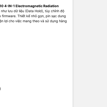
uất RF: 0.2 – 1000 mW/cm²
10 4-IN-1 Electromagnetic Radiation
ăng nổi bật
như lưu dữ liệu (Data Hold), tùy chỉnh độ
 firmware. Thiết kế nhỏ gọn, pin sạc dung
i: điện trường, từ trường, công suất RF và nhiệt độ
iện lợi cho việc mang theo và sử dụng hàng
u hiển thị trực quan, dễ đọc
ưỡng cảnh báo tùy chỉnh
giữ dữ liệu (HOLD)
song ngữ (EN/CN)
ệ thống: độ sáng, âm lượng, tự tắt
 cấp firmware và reset về mặc định
ợng lớn, sử dụng lâu dài
hù hợp nhiều môi trường sử dụng
c cao, cảnh báo rõ ràng
hỏ gọn, dễ mang theo
, phù hợp cả người mới và chuyên nghiệp
)
Ủ NHÀ SẢN XUẤT VÀ HƯỚNG DẪN SỬ DỤNG