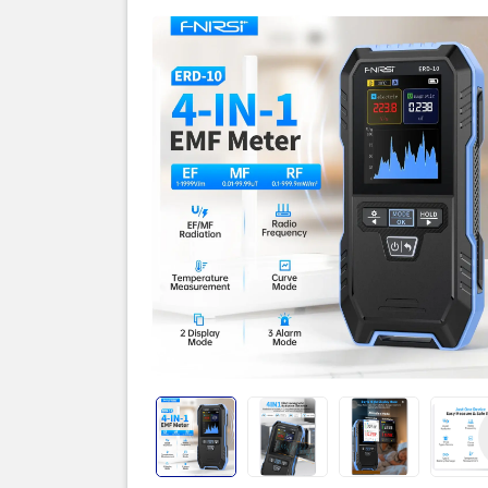
Thôn
Lưu ý:
Sản phẩm 
hướng dẫn 
không đúng
bị từ chối 
Quý Khách 