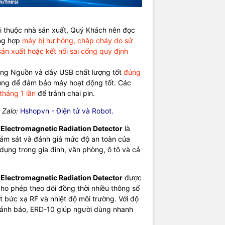
tin cơ bản
-10
ỗi thuộc nhà sản xuất, Quý Khách nên đọc
àu 2.4 inch
ờng hợp
máy bị hư hỏng, chập cháy do sử
iều chỉnh độ sáng
n xuất hoặc kết nối sai cổng quy định
 Type-C (5V/1A)
Ah
ng Nguồn và dây USB chất lượng tốt
đúng
Tiếng Anh / Tiếng Trung
ng để đảm bảo máy hoạt động tốt. Các
: ~143 × 68 × 29 mm
 tháng 1 lần
để tránh chai pin.
 ~143 g
: Tùy chọn (Off / 5 / 10 / 15 phút)
 Zalo:
Hshopvn - Điện tử và Robot.
 trường (Electric Field)
 Electromagnetic Radiation Detector
là
 1999 V/m
giám sát và đánh giá mức độ an toàn của
c: ±1 V/m
ụng trong gia đình, văn phòng, ô tô và cả
h báo mặc định: 40 V/m
uất RF: 0.2 – 1000 mW/cm²
 Electromagnetic Radiation Detector
được
trường (Magnetic Field)
 cho phép theo dõi đồng thời nhiều thông số
1 – 99.99 μT
 bức xạ RF và nhiệt độ môi trường. Với độ
ác: ±0.01 μT
cảnh báo, ERD-10 giúp người dùng nhanh
h báo mặc định: 0.4 μT