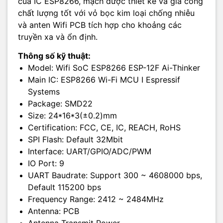
của IC ESP8266, mạch được thiết kế và gia công
chất lượng tốt với vỏ bọc kim loại chống nhiễu
và anten Wifi PCB tích hợp cho khoảng các
truyền xa và ổn định.
Thông số kỹ thuật:
Model: Wifi SoC ESP8266 ESP-12F Ai-Thinker
Main IC: ESP8266 Wi-Fi MCU I Espressif
Systems
Package: SMD22
Size: 24*16*3(±0.2)mm
Certification: FCC, CE, IC, REACH, RoHS
SPI Flash: Default 32Mbit
Interface: UART/GPIO/ADC/PWM
IO Port: 9
UART Baudrate: Support 300 ~ 4608000 bps,
Default 115200 bps
Frequency Range: 2412 ~ 2484MHz
Antenna: PCB
Antenna Transmit Power