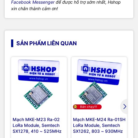
Facebook Messenger
để được hỗ trợ sớm nhất, Hshop
xin chân thành cảm ơn!
SẢN PHẨM LIÊN QUAN
Bán chạy!!!
Mạch MKE-M23 Ra-02
Mạch MKE-M24 Ra-01SH
No
LoRa Module, Semtech
LoRa Module, Semtech
II
SX1278, 410 ~ 525MHz
SX1262, 803 ~ 930MHz
Pr
Me