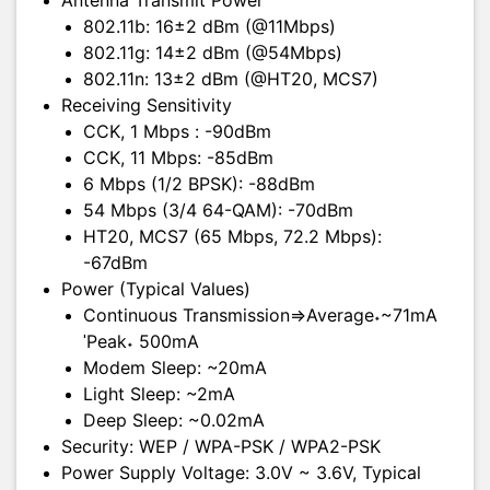
802.11b: 16±2 dBm (@11Mbps)
802.11g: 14±2 dBm (@54Mbps)
802.11n: 13±2 dBm (@HT20, MCS7)
Receiving Sensitivity
CCK, 1 Mbps : -90dBm
CCK, 11 Mbps: -85dBm
6 Mbps (1/2 BPSK): -88dBm
54 Mbps (3/4 64-QAM): -70dBm
HT20, MCS7 (65 Mbps, 72.2 Mbps):
Dây chuyền lắp ráp và test kiểm mạch tại Ai-Thinker:
-67dBm
Power (Typical Values)
Continuous Transmission=>Average˖~71mA
ˈPeak˖ 500mA
Modem Sleep: ~20mA
Light Sleep: ~2mA
Deep Sleep: ~0.02mA
Security: WEP / WPA-PSK / WPA2-PSK
Power Supply Voltage: 3.0V ~ 3.6V, Typical