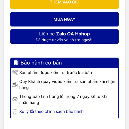
THÊM VÀO GIỎ
54 Mbps (3/4 64-QAM): -70dBm
HT20, MCS7 (65 Mbps, 72.2 Mbps): -67dBm
MUA NGAY
Power (Typical Values)
Continuous Transmission=>Average˖~71mAˈPeak˖ 500mA
Liên hệ
Zalo OA Hshop
Modem Sleep: ~20mA
Để được tư vấn và hỗ trợ ngay!!!
Light Sleep: ~2mA
Deep Sleep: ~0.02mA
Security: WEP / WPA-PSK / WPA2-PSK
Power Supply Voltage: 3.0V ~ 3.6V, Typical 3.3V, Current
Bảo hành cơ bản
> 500mA
Sản phẩm được kiểm tra trước khi bán
Trang chủ nhà sản xuất.
Quý Khách quay video kiểm tra sản phẩm khi nhận
hàng
Thông báo tình trạng lỗi trong 7 ngày kể từ khi
nhận hàng
Xử lý lỗi theo chính sách bảo hành