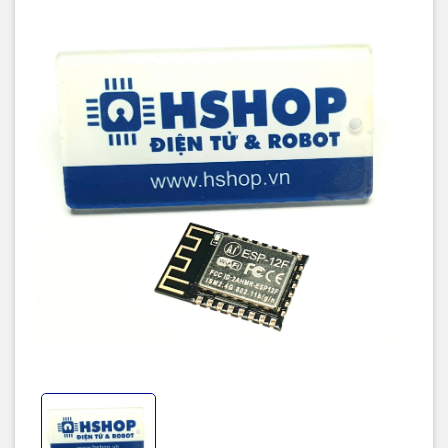
đây về kích thước và kiểu chân, ESP-12F được thiết kế
thêm 6 chân IO với giao tiếp SPI ở phía dưới mạch giúp
bạn có thể sử dụng nếu cần (6 chân này cũng được nối
với bộ nhớ SPI Flash nội).
Mạch thu phát Wifi SoC ESP8266 ESP-12F Ai-Thinker có
nhân xử lý bên trong là IC Wifi SoC ESP8266, thường
được sử dụng trong các ứng dụng kết nối Wifi, IoT hiện
nay, mạch được sản xuất bởi chính hãng Ai-Thinker với
quy trình thiết kế, gia công, đo kiểm kỹ càng cho chất
lượng mạch tốt và độ ổn định cao.
Mạch thu phát Wifi SoC ESP8266 ESP-12F Ai-Thinker có
kích thước nhỏ gọn, ra chân đầy đủ của IC ESP8266,
mạch được thiết kế và gia công chất lượng tốt với vỏ
bọc kim loại chống nhiễu và anten Wifi PCB tích hợp cho
khoảng các truyền xa và ổn định.
Thông số kỹ thuật:
Model: Wifi SoC ESP8266 ESP-12F Ai-Thinker