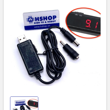
9VDC / 1A
12VDC / 0.8A
Cáp dài: 0.8m
Có công tắc chọn nguồn đầu ra 9/12VDC.
Tích hợp màn hình hiển thị điện áp.
Kích thước: 25 x 67 x 16mm