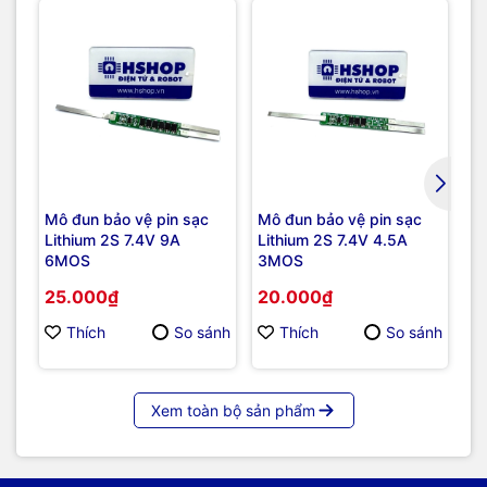
Mô đun bảo vệ pin sạc
Mô đun bảo vệ pin sạc
Mạ
Lithium 2S 7.4V 9A
Lithium 2S 7.4V 4.5A
D
6MOS
3MOS
Bu
25.000₫
20.000₫
3
Thích
So sánh
Thích
So sánh
Xem toàn bộ sản phẩm