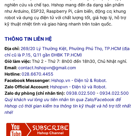
nghiên cứu và chế tạo. Hshop mang đến đa dạng sản phẩm
như Arduino, ESP32, Raspberry Pi, cảm biến, động cơ, khung
robot và dụng cụ điện tử với chất lượng tốt, giá hợp lý, hỗ trợ
kỹ thuật nhiệt tình và giao hàng nhanh trên toàn quốc.
THÔNG TIN LIÊN HỆ
Địa chỉ:
269/20 Lý Thường Kiệt, Phường Phú Thọ, TP.HCM (địa
chỉ cũ là P.15, Q.11 gần ĐHBK TP.HCM)
Giờ làm việc:
Thứ 2 - Thứ 7: 8h00 đến 18h30, Chủ Nhật nghỉ.
Email:
contact.hshopvn@gmail.com
Hotline:
028.6670.4455
Facebook Messenger:
Hshop.vn - Điện tử & Robot.
Zalo Official Account:
Hshopvn - Điện tử và Robot.
Zalo dự phòng (chỉ nhắn tin):
0938.022.500
-
0934.022.500
Quý khách vui lòng ưu tiên nhắn tin qua Zalo/Facebook để
Hshop có thời gian kiểm tra thông tin kỹ thuật và hỗ trợ tốt nhất
nhé!