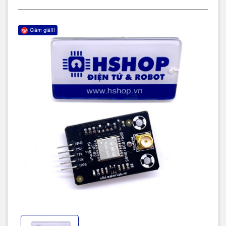
Thông số kỹ thuật:
Model: GPS BDS GNSS GP-02 Module Ai-Thinker Breakout
Chip: AT6558R
Giảm giá!!!
Power Supply: 3.3~5VDC
Logic voltage level: 3.3/5VDC
Satellite Support: GPS / BDS / GNSS
Interface: UART up to 26500bps, default 9600bps
Positioning Accuracy: < 2m
Time Accuracy: < 30ns
Speed Accuracy: < 0.1m/s
Location Update Rate: 1Hz (Max 5Hz)
Power Comsumption: Up to 23mA (BDS / GPS Dual Mode
Continuous Operation), Standby: 8uA
Antenna Type Support: GPS Active Antenna.
Battery: CR2032 (included)
Size: 28 x 40mm
Trang chủ nhà sản xuất
Bộ thư viện Arduino Library và hướng dẫn cơ bản từ MakerLab.vn
Trang tra cứu tọa độ GPS