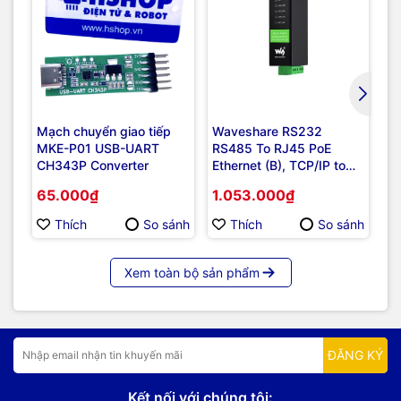
Mạch chuyển giao tiếp
Waveshare RS232
Wa
MKE-P01 USB-UART
RS485 To RJ45 PoE
gr
CH343P Converter
Ethernet (B), TCP/IP to
RS
Serial, RS232 And RS485
ch
65.000₫
1.053.000₫
5
Dual Channels, Dual
1-
Ethernet Ports
Thích
So sánh
Thích
So sánh
Xem toàn bộ sản phẩm
ĐĂNG KÝ
Kết nối với chúng tôi: