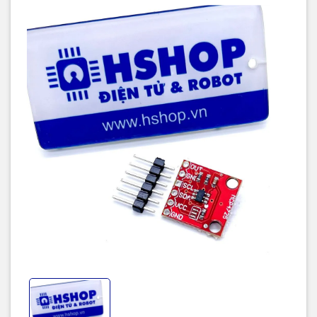
I2CTM Interface:
Eight Available Addresses
Standard (100 kbps), Fast (400 kbps), and High-Speed (3.4
Mbps) Modes
Datasheet.
Hướng dẫn sử dụng và code mẫu Arduino.