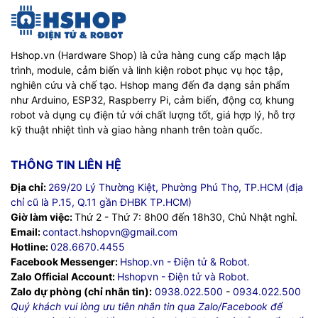
Hshop.vn (Hardware Shop) là cửa hàng cung cấp mạch lập
trình, module, cảm biến và linh kiện robot phục vụ học tập,
nghiên cứu và chế tạo. Hshop mang đến đa dạng sản phẩm
như Arduino, ESP32, Raspberry Pi, cảm biến, động cơ, khung
robot và dụng cụ điện tử với chất lượng tốt, giá hợp lý, hỗ trợ
kỹ thuật nhiệt tình và giao hàng nhanh trên toàn quốc.
THÔNG TIN LIÊN HỆ
Địa chỉ:
269/20 Lý Thường Kiệt, Phường Phú Thọ, TP.HCM (địa
chỉ cũ là P.15, Q.11 gần ĐHBK TP.HCM)
Giờ làm việc:
Thứ 2 - Thứ 7: 8h00 đến 18h30, Chủ Nhật nghỉ.
Email:
contact.hshopvn@gmail.com
Hotline:
028.6670.4455
Facebook Messenger:
Hshop.vn - Điện tử & Robot.
Zalo Official Account:
Hshopvn - Điện tử và Robot.
Zalo dự phòng (chỉ nhắn tin):
0938.022.500
-
0934.022.500
Quý khách vui lòng ưu tiên nhắn tin qua Zalo/Facebook để