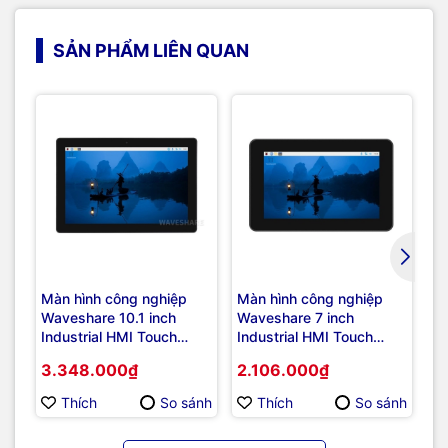
SẢN PHẨM LIÊN QUAN
Màn hình công nghiệp
Màn hình công nghiệp
Mà
Waveshare 10.1 inch
Waveshare 7 inch
Wa
Industrial HMI Touch
Industrial HMI Touch
HD
Display For Raspberry Pi
Display For Raspberry Pi
LC
3.348.000₫
2.106.000₫
1
Thích
So sánh
Thích
So sánh