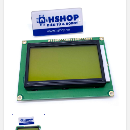
E: SCK
W/R: MOSI
RS: CS (Chip select)
Lưu ý:
LCD12864 ở chân PSB chọn chế độ hoạt động SPI(mức
LOW) hay Parallel (mức HIGH) đã được nối lên mức cao
qua trở 0 Ohm R9 . Khi thiết kế PCB hay thí nghiệm chú
ý khi chọn chế độ SPI không nối chân PSB với GND sẽ
cháy LCD, mà phải tháo trở R9 ra trước !!!