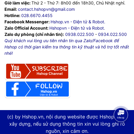
Giờ làm việc:
Thứ 2 - Thứ 7: 8h00 đến 18h30, Chủ Nhật nghỉ.
Email:
contact.hshopvn@gmail.com
Hotline:
028.6670.4455
Facebook Messenger:
Hshop.vn - Điện tử & Robot.
Zalo Official Account:
Hshopvn - Điện tử và Robot.
Zalo dự phòng (chỉ nhắn tin):
0938.022.500
-
0934.022.500
Quý khách vui lòng ưu tiên nhắn tin qua Zalo/Facebook để
Hshop có thời gian kiểm tra thông tin kỹ thuật và hỗ trợ tốt nhất
nhé!
(c) by Hshop.vn, nội dung website được Hshop.vn tự
xây dựng, nếu sử dụng thông tin xin vui lòng ghi rõ
nguồn, xin cảm ơn.