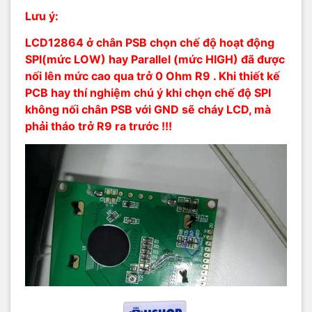
Lưu ý:
LCD12864 ở chân PSB chọn chế độ hoạt động
SPI(mức LOW) hay Parallel (mức HIGH) đã được
nối lên mức cao qua trở 0 Ohm R9 . Khi thiết kế
PCB hay thí nghiệm chú ý khi chọn chế độ SPI
không nối chân PSB với GND sẽ cháy LCD, mà
phải tháo trở R9 ra trước !!!