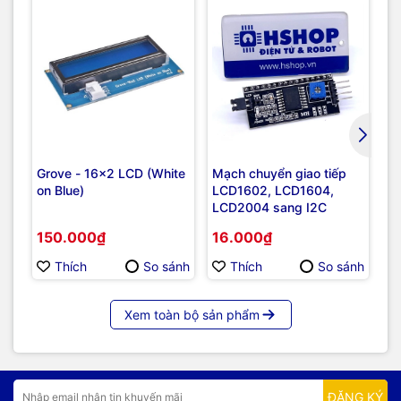
Grove - 16x2 LCD (White
Mạch chuyển giao tiếp
Mà
on Blue)
LCD1602, LCD1604,
LC
LCD2004 sang I2C
150.000₫
16.000₫
7
Thích
So sánh
Thích
So sánh
Xem toàn bộ sản phẩm
ĐĂNG KÝ