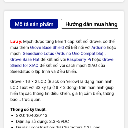
Mô tả sản phẩm
Hướng dẫn mua hàng
Lưu ý:
Mạch được tặng kèm 1 cáp kết nối Grove, có thể
mua thêm
Grove Base Shield
để kết nối với
Arduino
hoặc
mạch
Seeeduino Lotus (Arduino Uno Compatible)
,
Grove Base Hat
để kết nối với
Raspberry Pi
hoặc
Grove
Shield for XIAO
để kết nối với cách mạch XIAO của
Seeedstudio lập trình và điều khiển.
Grove - 16 x 2 LCD (Black on Yellow) là dạng màn hình
LCD Text với 32 ký tự (16 x 2 dòng) trên màn hình giúp
hiển thị các thông tin điều khiển, giá trị cảm biến, thông
báo... trực quan.
Thông số kỹ thuật:
SKU: 104020113
Điện áp sử dụng: 3.3~5VDC
Display construction: 16 Characters * 2 Lines