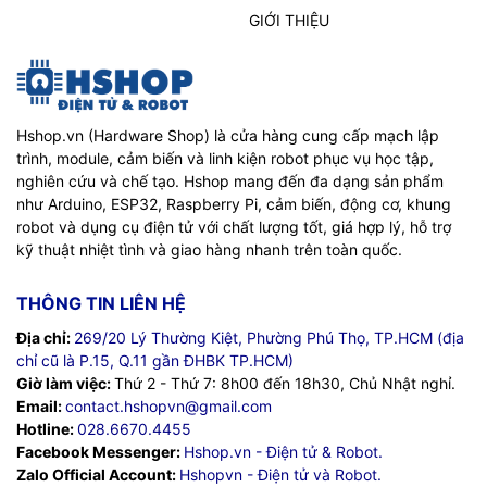
GIỚI THIỆU
Hshop.vn (Hardware Shop) là cửa hàng cung cấp mạch lập
trình, module, cảm biến và linh kiện robot phục vụ học tập,
nghiên cứu và chế tạo. Hshop mang đến đa dạng sản phẩm
như Arduino, ESP32, Raspberry Pi, cảm biến, động cơ, khung
robot và dụng cụ điện tử với chất lượng tốt, giá hợp lý, hỗ trợ
kỹ thuật nhiệt tình và giao hàng nhanh trên toàn quốc.
THÔNG TIN LIÊN HỆ
Địa chỉ:
269/20 Lý Thường Kiệt, Phường Phú Thọ, TP.HCM (địa
chỉ cũ là P.15, Q.11 gần ĐHBK TP.HCM)
Giờ làm việc:
Thứ 2 - Thứ 7: 8h00 đến 18h30, Chủ Nhật nghỉ.
Email:
contact.hshopvn@gmail.com
Hotline:
028.6670.4455
Facebook Messenger:
Hshop.vn - Điện tử & Robot.
Zalo Official Account:
Hshopvn - Điện tử và Robot.