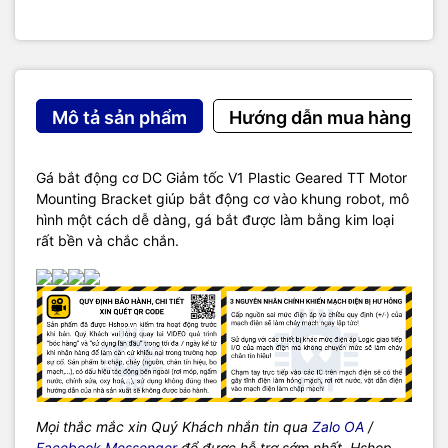
Mô tả sản phẩm
Hướng dẫn mua hàng
Gá bắt động cơ DC Giảm tốc V1 Plastic Geared TT Motor
Mounting Bracket giúp bắt động cơ vào khung robot, mô
hình một cách dễ dàng, gá bắt được làm bằng kim loại
rất bền và chắc chắn.
Mọi thắc mắc xin Quý Khách nhắn tin qua
Zalo OA
/
Facebook Messenger
để được hỗ trợ sớm nhất, Hshop