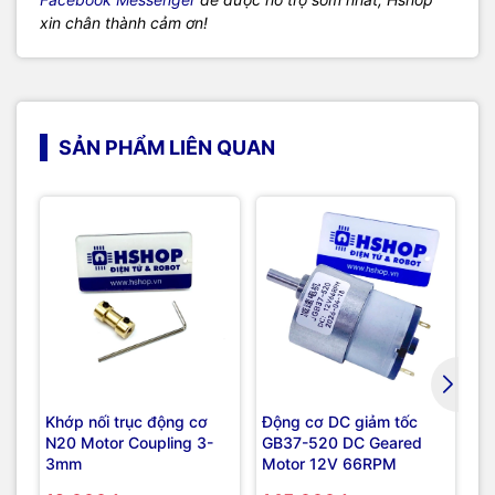
xin chân thành cảm ơn!
SẢN PHẨM LIÊN QUAN
Giả
Khớp nối trục động cơ
Động cơ DC giảm tốc
Độ
N20 Motor Coupling 3-
GB37-520 DC Geared
G
3mm
Motor 12V 66RPM
M