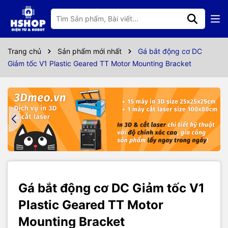
Thông số kỹ thuật
Gá bắt động cơ DC Giảm tốc V1 Plastic Geared TT Motor Mounting
Trang chủ
Sản phẩm mới nhất
Gá bắt động cơ DC
Bracket giúp bắt động cơ vào khung robot, mô hình một cách dễ
Giảm tốc V1 Plastic Geared TT Motor Mounting Bracket
dàng, gá bắt được làm bằng kim loại rất bền và chắc chắn.
Gá bắt động cơ DC Giảm tốc V1
Plastic Geared TT Motor
Mounting Bracket