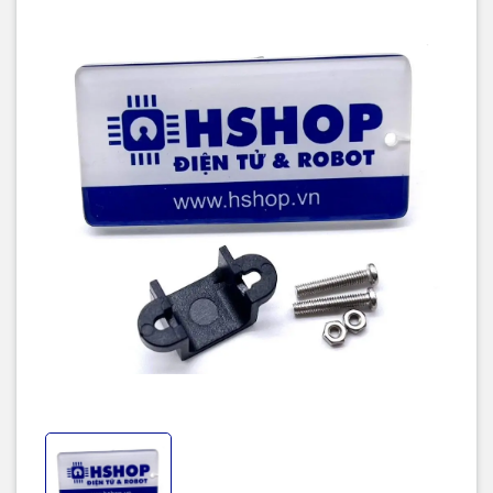
Màu sắc: Trắng hoặc Đen ngẫu nhiên theo từng đợt sản phẩm.
Kiểu gá: Kẹp cố định động cơ
Đường kính lỗ bắt vít: 2 mm
Số lượng lỗ bắt vít: 2 lỗ
Phụ kiện đi kèm: Ốc bắt
Kích thước
Chiều rộng trong gá: 11.8 mm
Chiều cao trong gá: 9.85 mm
Chiều rộng ngoài: 14.4 mm
Chiều dài tổng thể: 25.4 mm
Khoảng cách tâm hai lỗ bắt vít: 17.6 mm
Chiều cao tổng thể: 11.5 mm
Đường kính lỗ bắt vít: Ø2.5 mm