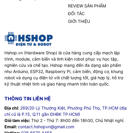
REVIEW SẢN PHẨM
ĐỐI TÁC
GIỚI THIỆU
Hshop.vn (Hardware Shop) là cửa hàng cung cấp mạch lập
trình, module, cảm biến và linh kiện robot phục vụ học tập,
nghiên cứu và chế tạo. Hshop mang đến đa dạng sản phẩm
như Arduino, ESP32, Raspberry Pi, cảm biến, động cơ, khung
robot và dụng cụ điện tử với chất lượng tốt, giá hợp lý, hỗ trợ
kỹ thuật nhiệt tình và giao hàng nhanh trên toàn quốc.
THÔNG TIN LIÊN HỆ
Địa chỉ:
269/20 Lý Thường Kiệt, Phường Phú Thọ, TP.HCM (địa
chỉ cũ là P.15, Q.11 gần ĐHBK TP.HCM)
Giờ làm việc:
Thứ 2 - Thứ 7: 8h00 đến 18h30, Chủ Nhật nghỉ.
Email:
contact.hshopvn@gmail.com
Hotline:
028.6670.4455