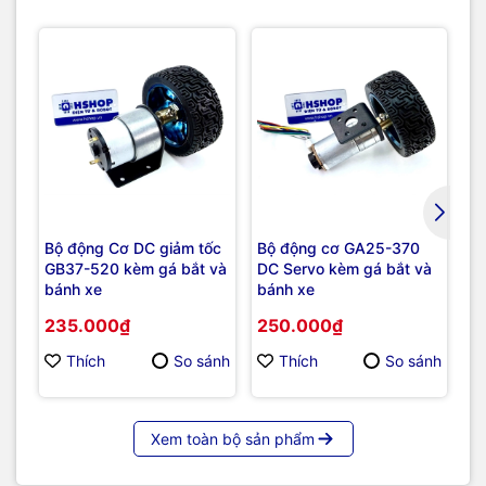
Bộ động Cơ DC giảm tốc
Bộ động cơ GA25-370
Kh
GB37-520 kèm gá bắt và
DC Servo kèm gá bắt và
độ
bánh xe
bánh xe
1
Mo
235.000₫
250.000₫
2
Thích
So sánh
Thích
So sánh
Xem toàn bộ sản phẩm