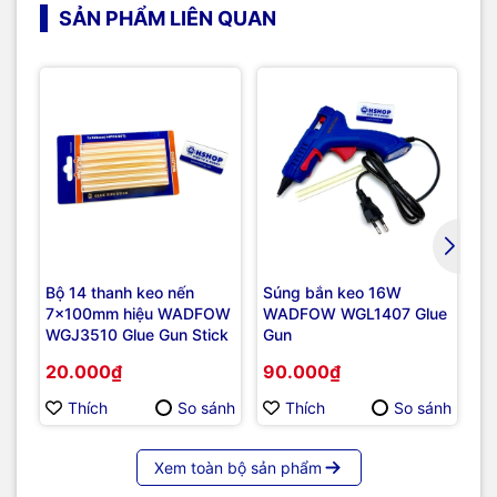
SẢN PHẨM LIÊN QUAN
Bộ 14 thanh keo nến
Súng bắn keo 16W
Má
7x100mm hiệu WADFOW
WADFOW WGL1407 Glue
dù
WGJ3510 Glue Gun Stick
Gun
TS
Sc
20.000₫
90.000₫
8
Thích
So sánh
Thích
So sánh
Xem toàn bộ sản phẩm