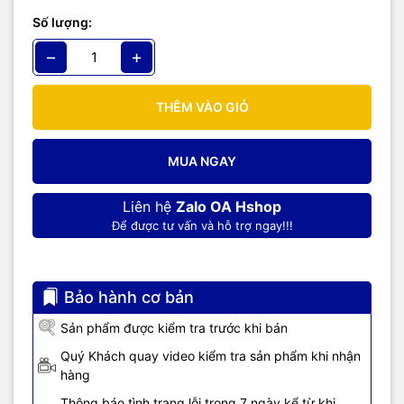
Số lượng:
−
+
THÊM VÀO GIỎ
MUA NGAY
Liên hệ
Zalo OA Hshop
Để được tư vấn và hỗ trợ ngay!!!
Bảo hành cơ bản
Sản phẩm được kiểm tra trước khi bán
Quý Khách quay video kiểm tra sản phẩm khi nhận
hàng
Thông báo tình trạng lỗi trong 7 ngày kể từ khi