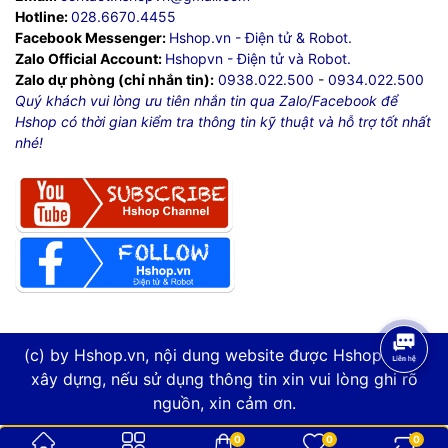
Hotline:
028.6670.4455
Facebook Messenger:
Hshop.vn - Điện tử & Robot.
Zalo Official Account:
Hshopvn - Điện tử và Robot.
Zalo dự phòng (chỉ nhắn tin):
0938.022.500
-
0934.022.500
Quý khách vui lòng ưu tiên nhắn tin qua Zalo/Facebook để
Hshop có thời gian kiểm tra thông tin kỹ thuật và hỗ trợ tốt nhất
nhé!
(c) by Hshop.vn, nội dung website được Hshop.vn tự
xây dựng, nếu sử dụng thông tin xin vui lòng ghi rõ
nguồn, xin cảm ơn.
0
0
0