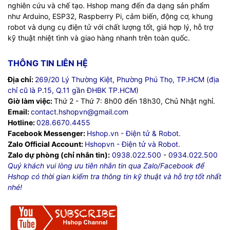
nghiên cứu và chế tạo. Hshop mang đến đa dạng sản phẩm
như Arduino, ESP32, Raspberry Pi, cảm biến, động cơ, khung
robot và dụng cụ điện tử với chất lượng tốt, giá hợp lý, hỗ trợ
kỹ thuật nhiệt tình và giao hàng nhanh trên toàn quốc.
THÔNG TIN LIÊN HỆ
Địa chỉ:
269/20 Lý Thường Kiệt, Phường Phú Thọ, TP.HCM (địa
chỉ cũ là P.15, Q.11 gần ĐHBK TP.HCM)
Giờ làm việc:
Thứ 2 - Thứ 7: 8h00 đến 18h30, Chủ Nhật nghỉ.
Email:
contact.hshopvn@gmail.com
Hotline:
028.6670.4455
Facebook Messenger:
Hshop.vn - Điện tử & Robot.
Zalo Official Account:
Hshopvn - Điện tử và Robot.
Zalo dự phòng (chỉ nhắn tin):
0938.022.500
-
0934.022.500
Quý khách vui lòng ưu tiên nhắn tin qua Zalo/Facebook để
Hshop có thời gian kiểm tra thông tin kỹ thuật và hỗ trợ tốt nhất
nhé!