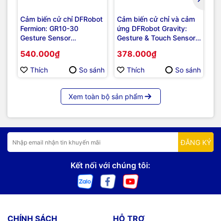
Cảm biến cử chỉ DFRobot
Cảm biến cử chỉ và cảm
Gr
Fermion: GR10-30
ứng DFRobot Gravity:
Se
Gesture Sensor
Gesture & Touch Sensor
nh
(Breakout, UART & I2C,
(UART, 7 Gestures,
540.000₫
378.000₫
1
12 Gestures, 0~30cm)
0~30cm)
Thích
So sánh
Thích
So sánh
Xem toàn bộ sản phẩm
ĐĂNG KÝ
Kết nối với chúng tôi:
CHÍNH SÁCH
HỖ TRỢ