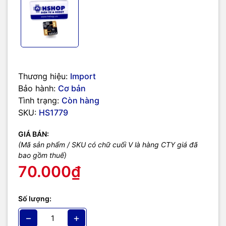
Trang chủ nhà sản xuất và hướng dẫn sử dụng.
Phần mềm XenD103Tool hỗ trợ thiết lập cảm biến (English)
.
Thương hiệu:
Import
Bảo hành:
Cơ bản
Tình trạng:
Còn hàng
SKU:
HS1779
GIÁ BÁN:
(Mã sản phẩm / SKU có chữ cuối V là hàng CTY giá đã
bao gồm thuế)
70.000₫
Số lượng:
−
+