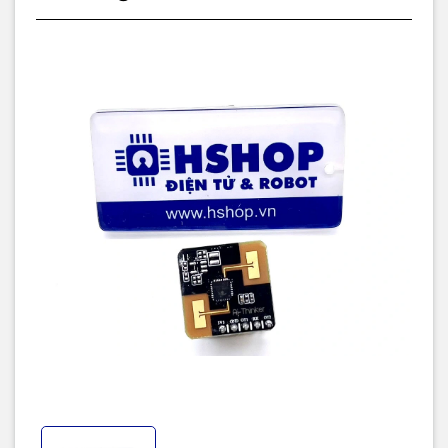
Radar IC: S3KM111L
Package: DIP-5
Radar Antenna: on-board antenna
Radar Frequency: 24G ~24.25GHz
The radar's max sensing range: up to 5 meters
Radar Angle: ±60 degrees
Power supply: Support voltage 3.0V ~ 3.6V, power supply current
≥200mA
Interface: UART, default 115200 bps
Config Softwate Supported
Operation temperature: -40℃ ~ 85℃
Storage environment: -40℃ ~ 125℃, < 90%RH
Size: 20.0*20.0(±0.2)mm
Typical application
Human sensor light control
Human body induction wake-up of advertising screen and other
equipment
Life safety protection
Smart Security
Smart lighting
New energy charging/parking monitoring facilities