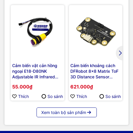
Cảm biến vật cản hồng
Cảm biến khoảng cách
Cả
ngoại E18-D80NK
DFRobot 8x8 Matrix ToF
k
Adjustable IR Infrared
3D Distance Sensor
Au
Proximity Sensor
(I2C&UART, 3.5m Range,
AI
55.000₫
621.000₫
2
60° FOV)
S
Thích
So sánh
Thích
So sánh
Xem toàn bộ sản phẩm