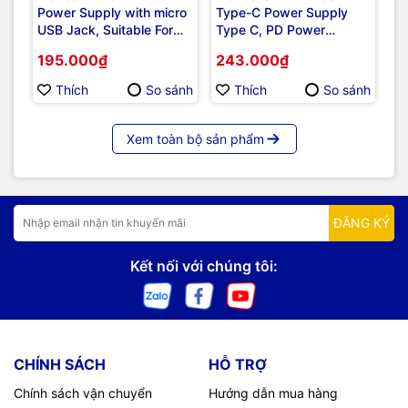
Power Supply with micro
Type-C Power Supply
US
USB Jack, Suitable For
Type C, PD Power
Ca
Raspberry Pi Zero
Supply, Suitable For
F
195.000₫
243.000₫
2
Raspberry Pi 5
Thích
So sánh
Thích
So sánh
Xem toàn bộ sản phẩm
ĐĂNG KÝ
Kết nối với chúng tôi:
CHÍNH SÁCH
HỖ TRỢ
Chính sách vận chuyển
Hướng dẫn mua hàng