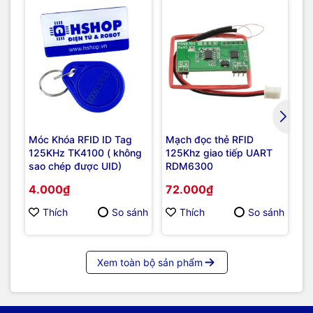
Móc Khóa RFID ID Tag
Mạch đọc thẻ RFID
Mạ
125KHz TK4100 ( không
125Khz giao tiếp UART
1
sao chép được UID)
RDM6300
4.000₫
72.000₫
3
Thích
So sánh
Thích
So sánh
Xem toàn bộ sản phẩm