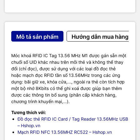
Mô tả sản phẩm
Hướng dẫn mua hàng
Móc khoá RFID IC Tag 13.56 MHz M1 được gán sẵn một
chuổi số UID khác nhau trên mỗi thẻ và không thể thay
đổi (chỉ đọc), được sử dụng với các loại đồ đọc thẻ
hoặc mạch đọc RFID tần số 13.56MHz trong các ứng
dụng: bãi giữ xe, khóa cửa,..., ngoài ra thẻ còn tích hợp
một bộ nhớ 8Kbits có thể ghi xoá được giúp bạn thêm
được các thông tin bổ sung (phân cấp khách hàng,
chương trình khuyến mại,...).
Tương thích với:
Đồ đọc thẻ RFID IC Card / Tag Reader 13.56MHz USB
– Hshop.vn
Mạch RFID NFC 13.56MHZ RC522 – Hshop.vn