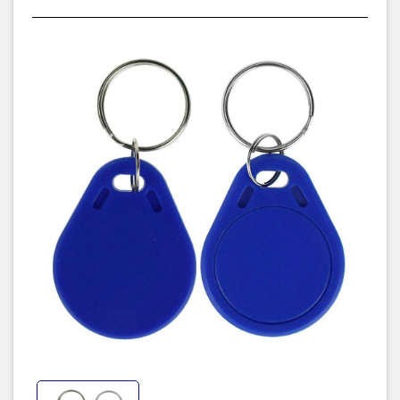
Khoảng cách đọc: 3~5cm (tuỳ vào đồ đọc thẻ).
Kích thước: 40 x 32 x 4 mm
Tham khảo bài viết phân biệt các loại thẻ RFID IC Card
(13.56Mhz) / RFID ID Card (125kHz).