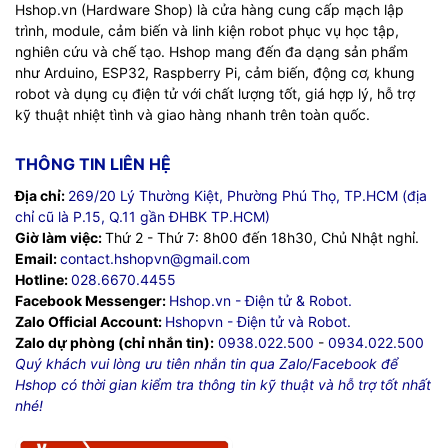
Hshop.vn (Hardware Shop) là cửa hàng cung cấp mạch lập
trình, module, cảm biến và linh kiện robot phục vụ học tập,
nghiên cứu và chế tạo. Hshop mang đến đa dạng sản phẩm
như Arduino, ESP32, Raspberry Pi, cảm biến, động cơ, khung
robot và dụng cụ điện tử với chất lượng tốt, giá hợp lý, hỗ trợ
kỹ thuật nhiệt tình và giao hàng nhanh trên toàn quốc.
THÔNG TIN LIÊN HỆ
Địa chỉ:
269/20 Lý Thường Kiệt, Phường Phú Thọ, TP.HCM (địa
chỉ cũ là P.15, Q.11 gần ĐHBK TP.HCM)
Giờ làm việc:
Thứ 2 - Thứ 7: 8h00 đến 18h30, Chủ Nhật nghỉ.
Email:
contact.hshopvn@gmail.com
Hotline:
028.6670.4455
Facebook Messenger:
Hshop.vn - Điện tử & Robot.
Zalo Official Account:
Hshopvn - Điện tử và Robot.
Zalo dự phòng (chỉ nhắn tin):
0938.022.500
-
0934.022.500
Quý khách vui lòng ưu tiên nhắn tin qua Zalo/Facebook để
Hshop có thời gian kiểm tra thông tin kỹ thuật và hỗ trợ tốt nhất
nhé!