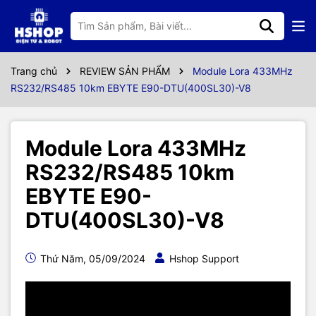
Trang chủ
REVIEW SẢN PHẨM
Module Lora 433MHz
RS232/RS485 10km EBYTE E90-DTU(400SL30)-V8
Module Lora 433MHz
RS232/RS485 10km
EBYTE E90-
DTU(400SL30)-V8
Thứ Năm, 05/09/2024
Hshop Support