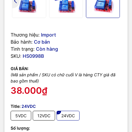
Thương hiệu:
Import
Bảo hành:
Cơ bản
Tình trạng:
Còn hàng
SKU:
HS0998B
GIÁ BÁN:
(Mã sản phẩm / SKU có chữ cuối V là hàng CTY giá đã
bao gồm thuế)
38.000₫
Loại 12VDC:
Title:
24VDC
5VDC
12VDC
24VDC
Số lượng: