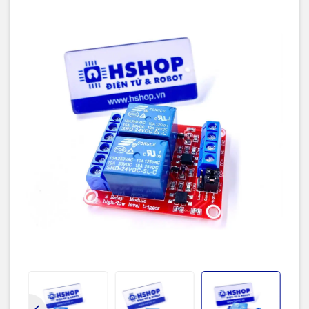
suất
<100W
).
Kích thước: 52 (L) * 41(W) * 19 (H) mm.
Loại 5VDC: