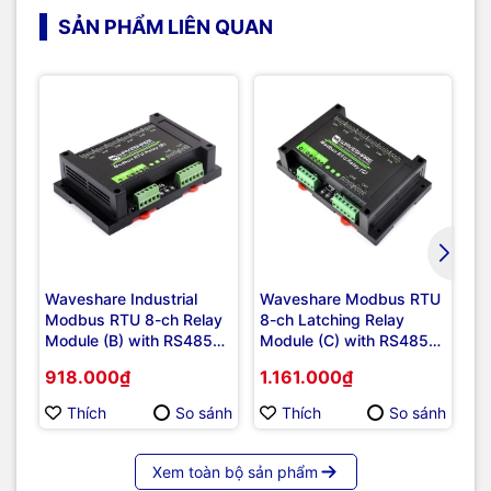
SẢN PHẨM LIÊN QUAN
Waveshare Industrial
Waveshare Modbus RTU
Wa
Modbus RTU 8-ch Relay
8-ch Latching Relay
Mo
Module (B) with RS485
Module (C) with RS485
Cu
Interface, Multi Isolation
Interface, Multi Isolation
wi
918.000₫
1.161.000₫
9
Protection Circuits,
Protection Circuits
On
7~36V Power Supply
Mu
Thích
So sánh
Thích
So sánh
Ci
Xem toàn bộ sản phẩm