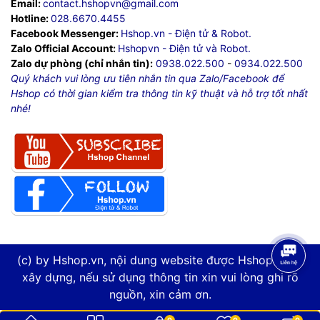
Email:
contact.hshopvn@gmail.com
Hotline:
028.6670.4455
Facebook Messenger:
Hshop.vn - Điện tử & Robot.
Zalo Official Account:
Hshopvn - Điện tử và Robot.
Zalo dự phòng (chỉ nhắn tin):
0938.022.500
-
0934.022.500
Quý khách vui lòng ưu tiên nhắn tin qua Zalo/Facebook để
Hshop có thời gian kiểm tra thông tin kỹ thuật và hỗ trợ tốt nhất
nhé!
(c) by Hshop.vn, nội dung website được Hshop.vn tự
xây dựng, nếu sử dụng thông tin xin vui lòng ghi rõ
nguồn, xin cảm ơn.