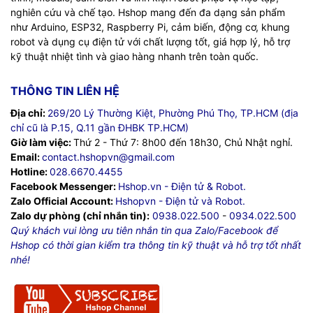
nghiên cứu và chế tạo. Hshop mang đến đa dạng sản phẩm
như Arduino, ESP32, Raspberry Pi, cảm biến, động cơ, khung
robot và dụng cụ điện tử với chất lượng tốt, giá hợp lý, hỗ trợ
kỹ thuật nhiệt tình và giao hàng nhanh trên toàn quốc.
THÔNG TIN LIÊN HỆ
Địa chỉ:
269/20 Lý Thường Kiệt, Phường Phú Thọ, TP.HCM (địa
chỉ cũ là P.15, Q.11 gần ĐHBK TP.HCM)
Giờ làm việc:
Thứ 2 - Thứ 7: 8h00 đến 18h30, Chủ Nhật nghỉ.
Email:
contact.hshopvn@gmail.com
Hotline:
028.6670.4455
Facebook Messenger:
Hshop.vn - Điện tử & Robot.
Zalo Official Account:
Hshopvn - Điện tử và Robot.
Zalo dự phòng (chỉ nhắn tin):
0938.022.500
-
0934.022.500
Quý khách vui lòng ưu tiên nhắn tin qua Zalo/Facebook để
Hshop có thời gian kiểm tra thông tin kỹ thuật và hỗ trợ tốt nhất
nhé!