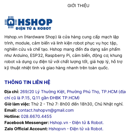
GIỚI THIỆU
Hshop.vn (Hardware Shop) là cửa hàng cung cấp mạch lập
trình, module, cảm biến và linh kiện robot phục vụ học tập,
nghiên cứu và chế tạo. Hshop mang đến đa dạng sản phẩm
như Arduino, ESP32, Raspberry Pi, cảm biến, động cơ, khung
robot và dụng cụ điện tử với chất lượng tốt, giá hợp lý, hỗ trợ
kỹ thuật nhiệt tình và giao hàng nhanh trên toàn quốc.
THÔNG TIN LIÊN HỆ
Địa chỉ:
269/20 Lý Thường Kiệt, Phường Phú Thọ, TP.HCM (địa
chỉ cũ là P.15, Q.11 gần ĐHBK TP.HCM)
Giờ làm việc:
Thứ 2 - Thứ 7: 8h00 đến 18h30, Chủ Nhật nghỉ.
Email:
contact.hshopvn@gmail.com
Hotline:
028.6670.4455
Facebook Messenger:
Hshop.vn - Điện tử & Robot.
Zalo Official Account:
Hshopvn - Điện tử và Robot.