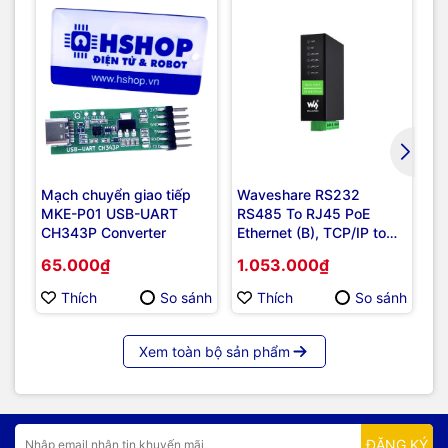
Mạch chuyển giao tiếp
Waveshare RS232
Wa
MKE-P01 USB-UART
RS485 To RJ45 PoE
gr
CH343P Converter
Ethernet (B), TCP/IP to
RS
Serial, RS232 And RS485
ch
65.000₫
1.053.000₫
5
Dual Channels, Dual
1-
Ethernet Ports
Thích
So sánh
Thích
So sánh
Xem toàn bộ sản phẩm
ĐĂNG KÝ