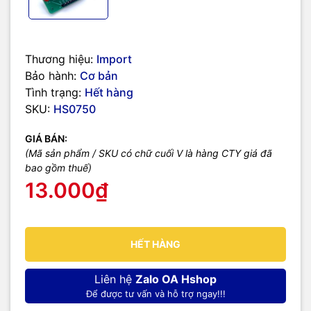
Thương hiệu:
Import
Bảo hành:
Cơ bản
Tình trạng:
Hết hàng
SKU:
HS0750
GIÁ BÁN:
(Mã sản phẩm / SKU có chữ cuối V là hàng CTY giá đã
bao gồm thuế)
13.000₫
HẾT HÀNG
Liên hệ
Zalo OA Hshop
Để được tư vấn và hỗ trợ ngay!!!