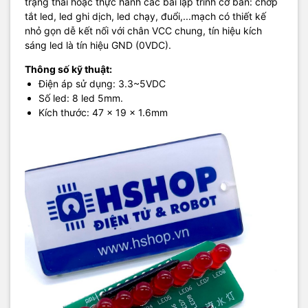
trạng thái hoặc thực hành các bài lập trình cơ bản: chớp
tắt led, led ghi dịch, led chạy, đuổi,...mạch có thiết kế
nhỏ gọn dễ kết nối với chân VCC chung, tín hiệu kích
sáng led là tín hiệu GND (0VDC).
Thông số kỹ thuật:
Điện áp sử dụng: 3.3~5VDC
Số led: 8 led 5mm.
Kích thước: 47 x 19 x 1.6mm