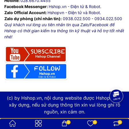
Hotline:
028.6670.4455
Facebook Messenger:
Hshop.vn - Điện tử & Robot.
Zalo Official Account:
Hshopvn - Điện tử và Robot.
Zalo dự phòng (chỉ nhắn tin):
0938.022.500
-
0934.022.500
Quý khách vui lòng ưu tiên nhắn tin qua Zalo/Facebook để
Hshop có thời gian kiểm tra thông tin kỹ thuật và hỗ trợ tốt nhất
nhé!
(c) by Hshop.vn, nội dung website được Hshop.vn tự
xây dựng, nếu sử dụng thông tin xin vui lòng ghi rõ
nguồn, xin cảm ơn.
0
0
0