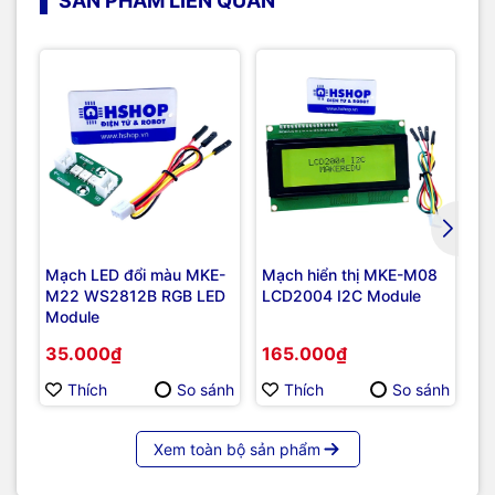
SẢN PHẨM LIÊN QUAN
Mạch LED đổi màu MKE-
Mạch hiển thị MKE-M08
Mạ
M22 WS2812B RGB LED
LCD2004 I2C Module
LC
Module
35.000₫
165.000₫
1
Thích
So sánh
Thích
So sánh
Xem toàn bộ sản phẩm