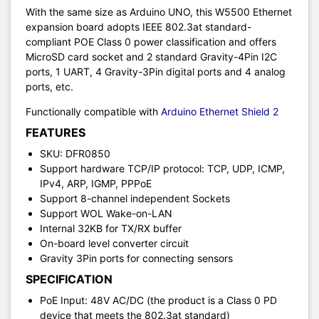
With the same size as Arduino UNO, this W5500 Ethernet
expansion board adopts IEEE 802.3at standard-
compliant POE Class 0 power classification and offers
MicroSD card socket and 2 standard Gravity-4Pin I2C
ports, 1 UART, 4 Gravity-3Pin digital ports and 4 analog
ports, etc.
Functionally compatible with
Arduino Ethernet Shield 2
FEATURES
SKU: DFR0850
Support hardware TCP/IP protocol: TCP, UDP, ICMP,
IPv4, ARP, IGMP, PPPoE
Support 8-channel independent Sockets
Support WOL Wake-on-LAN
Internal 32KB for TX/RX buffer
On-board level converter circuit
Gravity 3Pin ports for connecting sensors
SPECIFICATION
PoE Input: 48V AC/DC (the product is a Class 0 PD
device that meets the 802.3at standard)