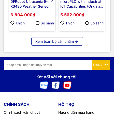
DFRobot Ultrasonic 9-in-1
microPLC with Industrial
DF
RS485 Weather Sensor
IoT Capabilities (Original -
Di
for Arduino (Wind, Rain,
Made in Italy)
Se
6.804.000₫
5.562.000₫
4
Temp, Light, Noise)
Ar
Thích
So sánh
Thích
So sánh
Xem toàn bộ sản phẩm
ĐĂNG KÝ
Kết nối với chúng tôi:
CHÍNH SÁCH
HỖ TRỢ
Chính sách vận chuyển
Hướng dẫn mua hàng