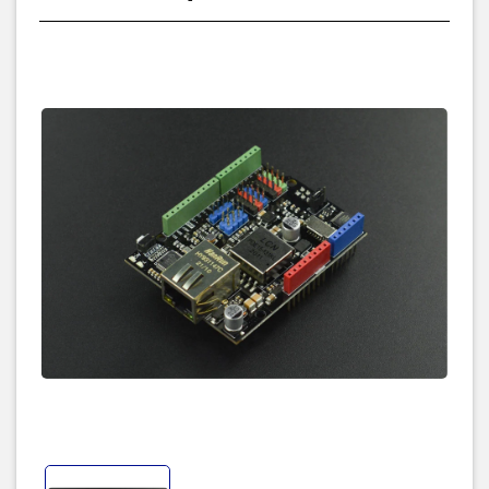
controller that provides easier Internet connection to embedded
systems. It enables users to have Internet connectivity in their
applications just by using the single chip in which TCP/IP stack,
10/100 Ethernet MAC, and PHY are embedded. The Hardwired
TCP/IP is the market-proven technology that supports TCP, UDP,
IPv4, ICMP, ARP, IGMP, and PPPoE protocols. W5500 embeds the
32Kbyte internal memory buffer for the Ethernet packet
processing. It’s faster and easier way rather than using any other
Embedded Ethernet solution. Besides, the W5500’s SPI supports
80MHz speed and a new efficient SPI protocol for high-speed
network communication. In order to reduce the power
consumption of the system, W5500 provides WOL (Wake on LAN)
and power-down mode.
With the same size as Arduino UNO, this W5500 Ethernet
expansion board adopts IEEE 802.3at standard-compliant POE
Class 0 power classification and offers MicroSD card socket and 2
standard Gravity-4Pin I2C ports, 1 UART, 4 Gravity-3Pin digital
ports and 4 analog ports, etc.
Functionally compatible with
Arduino Ethernet Shield 2
FEATURES