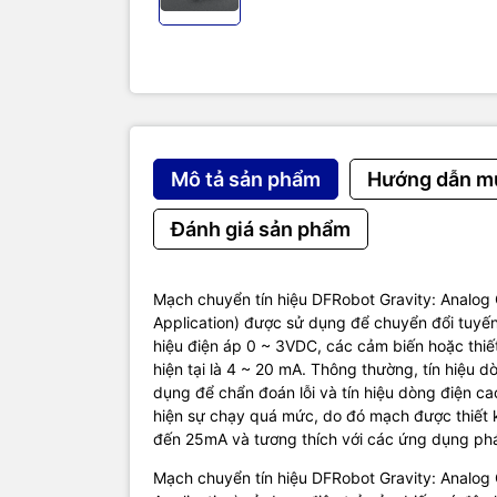
detection a
SPECIFIC
SKU: SEN0
Supply Vol
Detection 
Measuremen
Terminatio
Mô tả sản phẩm
Hướng dẫn m
Connector 
Product Si
Đánh giá sản phẩm
Sản phẩm 
Analog Curr
Digital Sen
Mạch chuyển tín hiệu DFRobot Gravity: Analog 
Trang chủ 
Application) được sử dụng để chuyển đổi tuyến 
hiệu điện áp 0 ~ 3VDC, các cảm biến hoặc thiết
hiện tại là 4 ~ 20 mA. Thông thường, tín hiệu 
dụng để chẩn đoán lỗi và tín hiệu dòng điện 
hiện sự chạy quá mức, do đó mạch được thiết k
đến 25mA và tương thích với các ứng dụng phát 
Mạch chuyển tín hiệu DFRobot Gravity: Analog 