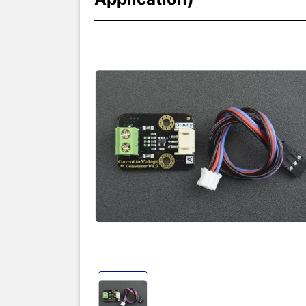
Thôn
Mạch chuyển
Application
hiệu điện á
hiện tại là
để chẩn đoá
chạy quá mứ
25mA và tươ
Mạch chuyển
Application
zero-drift 
khi sử dụn
tương thích
FEATURE
Support wi
Deploy 0.1% 
high accura
Wide measur