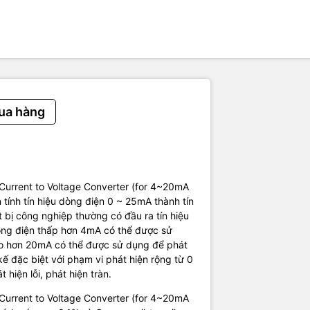
pplications
ATION
262
tage: 3.3~5.5V
Range: 0~25mA DC
t Accuracy: ±0.5% F.S. @ 16-bit ADC, ±2% F.S. @ 10-bit ADC
n Resistance: 120Ω
ua hàng
Type: PH2.0-3P
ze: 30mm * 22mm (1.18inch * 0.87inch)
bao gồm:
ent to Voltage Converter x1
sor Cable 3pin x1
Current to Voltage Converter (for 4~20mA
nhà sản xuất và hướng dẫn sử dụng.
tính tín hiệu dòng điện 0 ~ 25mA thành tín
 bị công nghiệp thường có đầu ra tín hiệu
dòng điện thấp hơn 4mA có thể được sử
cao hơn 20mA có thể được sử dụng để phát
ế đặc biệt với phạm vi phát hiện rộng từ 0
hiện lỗi, phát hiện tràn.
Current to Voltage Converter (for 4~20mA