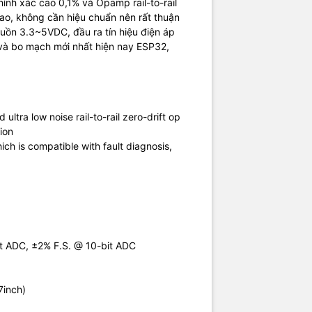
hính xác cao 0,1% và Opamp rail-to-rail
cao, không cần hiệu chuẩn nên rất thuận
uồn 3.3~5VDC, đầu ra tín hiệu điện áp
n và bo mạch mới nhất hiện nay ESP32,
ultra low noise rail-to-rail zero-drift op
ion
 is compatible with fault diagnosis,
t ADC, ±2% F.S. @ 10-bit ADC
7inch)