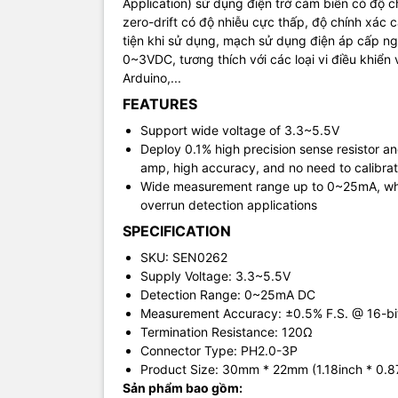
Application) sử dụng điện trở cảm biến có độ c
zero-drift có độ nhiễu cực thấp, độ chính xác 
tiện khi sử dụng, mạch sử dụng điện áp cấp ng
0~3VDC, tương thích với các loại vi điều khiể
Arduino,...
FEATURES
Support wide voltage of 3.3~5.5V
Deploy 0.1% high precision sense resistor and 
amp, high accuracy, and no need to calibrat
Wide measurement range up to 0~25mA, which
overrun detection applications
SPECIFICATION
SKU: SEN0262
Supply Voltage: 3.3~5.5V
Detection Range: 0~25mA DC
Measurement Accuracy: ±0.5% F.S. @ 16-bi
Termination Resistance: 120Ω
Connector Type: PH2.0-3P
Product Size: 30mm * 22mm (1.18inch * 0.8
Sản phẩm bao gồm: