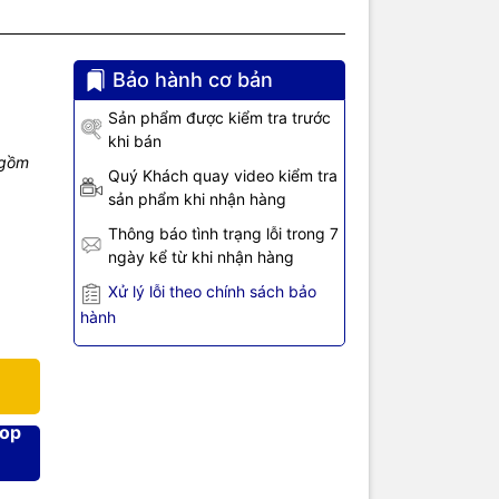
Bảo hành cơ bản
or 4~20mA
 thành tín
Sản phẩm được kiểm tra trước
 tín hiệu
khi bán
ược sử dụng
 gồm
Quý Khách quay video kiểm tra
hát hiện sự
sản phẩm khi nhận hàng
ừ 0 đến
Thông báo tình trạng lỗi trong 7
ngày kể từ khi nhận hàng
or 4~20mA
to-rail
Xử lý lỗi theo chính sách bảo
 thuận tiện
hành
 áp 0~3VDC,
no,...
hop
ft op amp,
s, overrun