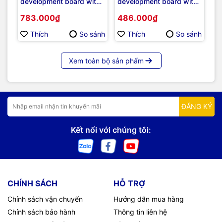
development board with
development board with
de
STM32G031K8 MCU
STM32L432KC MCU
S
783.000₫
486.000₫
4
Thích
So sánh
Thích
So sánh
Xem toàn bộ sản phẩm
ĐĂNG KÝ
Kết nối với chúng tôi:
CHÍNH SÁCH
HỖ TRỢ
Chính sách vận chuyển
Hướng dẫn mua hàng
Chính sách bảo hành
Thông tin liên hệ