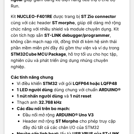
Run.
Kit
NUCLEO-F401RE
được trang bị
ST Zio connector
cùng với các header
ST morpho
, giúp dễ dàng mở rộng
chức năng với nhiều shield và module chuyên dụng. Kit
còn tích hợp sẵn
ST-LINK debugger/programmer
,
không cần mạch nạp rời, đồng thời đi kèm hệ sinh thái
phần mềm miễn phí đầy đủ gồm thư viện và ví dụ trong
STM32Cube MCU Package
, hỗ trợ tối ưu cho học tập,
nghiên cứu và phát triển ứng dụng nhúng chuyên
nghiệp.
Các tính năng chung
Vi điều khiển
STM32
với gói
LQFP64 hoặc LQFP48
1 LED người dùng
dùng chung với chuẩn
ARDUINO®
1 nút nhấn người dùng
và
1 nút reset
Thạch anh
32.768 kHz
Các đầu nối trên bo mạch:
Đầu nối mở rộng
ARDUINO® Uno V3
Header mở rộng
ST Morpho
cho phép truy cập
đầy đủ tất cả các chân I/O của STM32
Nguồn cấp linh hoạt:
lấy từ
USB VBUS của ST-LINK