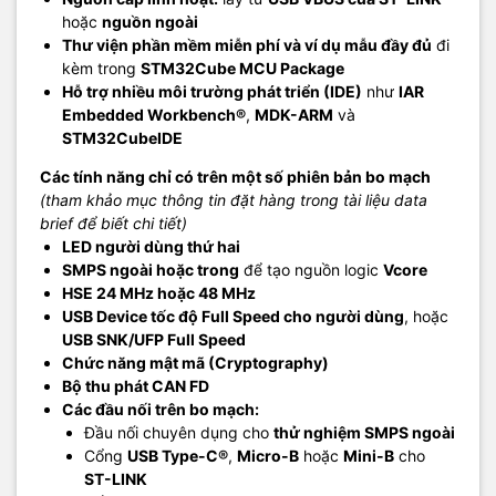
hoặc
nguồn ngoài
Thư viện phần mềm miễn phí và ví dụ mẫu đầy đủ
đi
kèm trong
STM32Cube MCU Package
Hỗ trợ nhiều môi trường phát triển (IDE)
như
IAR
Embedded Workbench®
,
MDK-ARM
và
STM32CubeIDE
Các tính năng chỉ có trên một số phiên bản bo mạch
(tham khảo mục thông tin đặt hàng trong tài liệu data
brief để biết chi tiết)
LED người dùng thứ hai
SMPS ngoài hoặc trong
để tạo nguồn logic
Vcore
HSE 24 MHz hoặc 48 MHz
USB Device tốc độ Full Speed cho người dùng
, hoặc
USB SNK/UFP Full Speed
Chức năng mật mã (Cryptography)
Bộ thu phát CAN FD
Các đầu nối trên bo mạch:
Đầu nối chuyên dụng cho
thử nghiệm SMPS ngoài
Cổng
USB Type-C®
,
Micro-B
hoặc
Mini-B
cho
ST-LINK