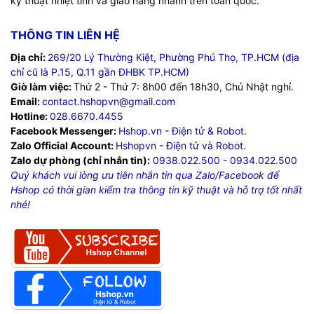
kỹ thuật nhiệt tình và giao hàng nhanh trên toàn quốc.
THÔNG TIN LIÊN HỆ
Địa chỉ:
269/20 Lý Thường Kiệt, Phường Phú Thọ, TP.HCM (địa
chỉ cũ là P.15, Q.11 gần ĐHBK TP.HCM)
Giờ làm việc:
Thứ 2 - Thứ 7: 8h00 đến 18h30, Chủ Nhật nghỉ.
Email:
contact.hshopvn@gmail.com
Hotline:
028.6670.4455
Facebook Messenger:
Hshop.vn - Điện tử & Robot.
Zalo Official Account:
Hshopvn - Điện tử và Robot.
Zalo dự phòng (chỉ nhắn tin):
0938.022.500
-
0934.022.500
Quý khách vui lòng ưu tiên nhắn tin qua Zalo/Facebook để
Hshop có thời gian kiểm tra thông tin kỹ thuật và hỗ trợ tốt nhất
nhé!