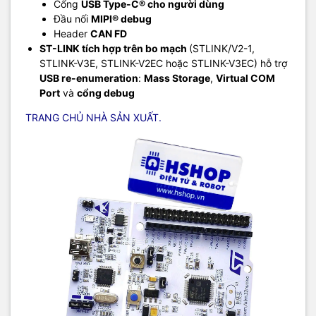
Cổng
USB Type-C® cho người dùng
Đầu nối
MIPI® debug
Header
CAN FD
ST-LINK tích hợp trên bo mạch
(STLINK/V2-1,
STLINK-V3E, STLINK-V2EC hoặc STLINK-V3EC) hỗ trợ
USB re-enumeration
:
Mass Storage
,
Virtual COM
Port
và
cổng debug
TRANG CHỦ NHÀ SẢN XUẤT.