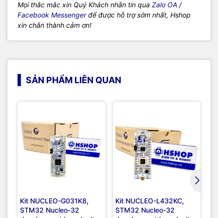
Mọi thắc mắc xin Quý Khách nhắn tin qua
Zalo OA
/
Facebook Messenger
để được hỗ trợ sớm nhất, Hshop
xin chân thành cảm ơn!
SẢN PHẨM LIÊN QUAN
Kit NUCLEO-G031K8,
Kit NUCLEO-L432KC,
Ki
STM32 Nucleo-32
STM32 Nucleo-32
S