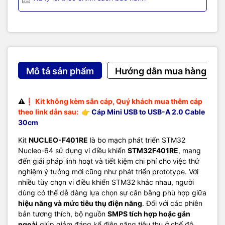
Mô tả sản phẩm
Hướng dẫn mua hàng
⚠️❗
Kit không kèm sẵn cáp, Quý khách mua thêm cáp
theo link dẫn sau:
👉
Cáp Mini USB to USB-A 2.0 Cable
30cm
Kit
NUCLEO-F401RE
là bo mạch phát triển STM32
Nucleo-64 sử dụng vi điều khiển
STM32F401RE
, mang
đến giải pháp linh hoạt và tiết kiệm chi phí cho việc thử
nghiệm ý tưởng mới cũng như phát triển prototype. Với
nhiều tùy chọn vi điều khiển STM32 khác nhau, người
dùng có thể dễ dàng lựa chọn sự cân bằng phù hợp giữa
hiệu năng và mức tiêu thụ điện năng
. Đối với các phiên
bản tương thích, bộ nguồn
SMPS tích hợp hoặc gắn
ngoài
giúp giảm đáng kể điện năng tiêu thụ ở chế độ