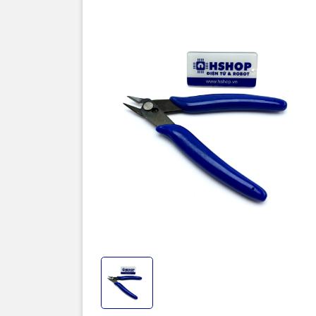
tạo từ thép
nhẹ nhàng.
dụng trong 
Sản phẩm ph
Robot, mô h
Thông số k
Chất liệu l
Chiều dài 
Chiều dài 
Chiều dài l
Khả năng 
Khối lượng
Tay cầm: B
Ứng dụng: C
nhựa và các