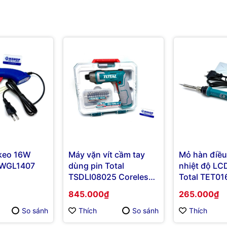
keo 16W
Máy vặn vít cầm tay
Mỏ hàn điều
WGL1407
dùng pin Total
nhiệt độ L
TSDLI08025 Coreless
Total TET01
Screwdriver
Soldering Ir
845.000₫
265.000₫
So sánh
Thích
So sánh
Thích