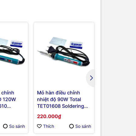
 chỉnh
Mỏ hàn điều chỉnh
Hút thiếc Han
CD 120W
nhiệt độ 90W Total
107 Desolder
610
TET01608 Soldering
on
Iron
220.000₫
55.000₫
So sánh
Thích
So sánh
Thích