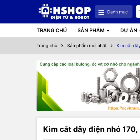
Danh mục
TRANG CHỦ
SẢN PHẨM
DỰ ÁN
Trang chủ
Sản phẩm mới nhất
Kìm cắt dây
Thôn
Kìm cắt dây điện nhỏ 170, 
Kìm cắt dâ
kiện điện t