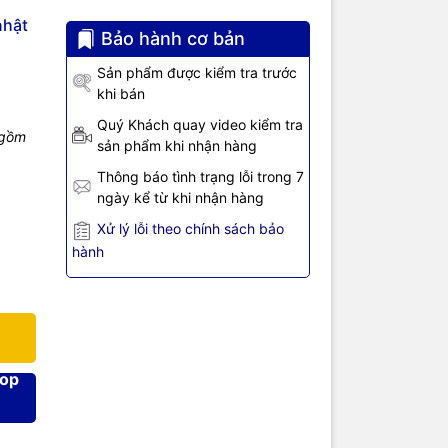
, thao tác
nhật
ay khi sử
Bảo hành cơ bản
Sản phẩm được kiểm tra trước
duino,
khi bán
Quý Khách quay video kiểm tra
 gồm
sản phẩm khi nhận hàng
Thông báo tình trạng lỗi trong 7
ngày kể từ khi nhận hàng
Xử lý lỗi theo chính sách bảo
hành
a, ba via
hop