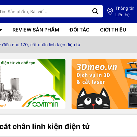
Thông tin
Liên hệ
REVIEW SẢN PHẨM
ĐỐI TÁC
GIỚI THIỆU
 điện nhỏ 170, cắt chân linh kiện điện tử
g số kỹ thuật
cắt chân linh kiện điện tử
y điện nhỏ 170
là dụng cụ chuyên dụng dùng để cắt dây điện nhỏ, ch
ử, dây đồng mềm, dây rút nhựa và ba via nhựa sau khi ép khuôn. Kì