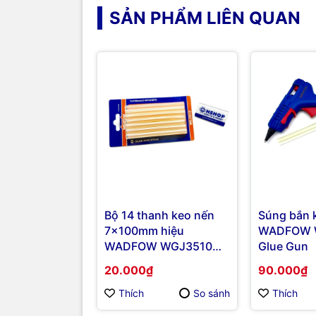
SẢN PHẨM LIÊN QUAN
Bộ 14 thanh keo nến
Súng bắn 
7x100mm hiệu
WADFOW 
WADFOW WGJ3510
Glue Gun
Glue Gun Stick
20.000₫
90.000₫
Thích
So sánh
Thích