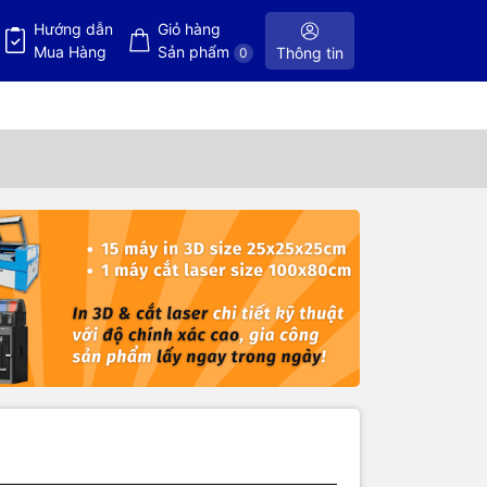
Hướng dẫn
Giỏ hàng
Mua Hàng
Sản phẩm
Thông tin
0
ân linh
m được chế