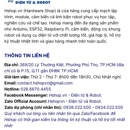
Hshop.vn (Hardware Shop) là cửa hàng cung cấp mạch lập
trình, module, cảm biến và linh kiện robot phục vụ học tập,
nghiên cứu và chế tạo. Hshop mang đến đa dạng sản phẩm
như Arduino, ESP32, Raspberry Pi, cảm biến, động cơ, khung
robot và dụng cụ điện tử với chất lượng tốt, giá hợp lý, hỗ trợ
kỹ thuật nhiệt tình và giao hàng nhanh trên toàn quốc.
THÔNG TIN LIÊN HỆ
Địa chỉ:
269/20 Lý Thường Kiệt, Phường Phú Thọ, TP.HCM (địa
chỉ cũ là P.15, Q.11 gần ĐHBK TP.HCM)
Giờ làm việc:
Thứ 2 - Thứ 7: 8h00 đến 18h30, Chủ Nhật nghỉ.
Email:
contact.hshopvn@gmail.com
Hotline:
028.6670.4455
Facebook Messenger:
Hshop.vn - Điện tử & Robot.
Zalo Official Account:
Hshopvn - Điện tử và Robot.
Zalo dự phòng (chỉ nhắn tin):
0938.022.500
-
0934.022.500
Quý khách vui lòng ưu tiên nhắn tin qua Zalo/Facebook để
Hshop có thời gian kiểm tra thông tin kỹ thuật và hỗ trợ tốt nhất
nhé!