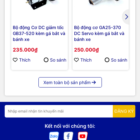
Bộ động Cơ DC giảm tốc
Bộ động cơ GA25-370
Kh
GB37-520 kèm gá bắt và
DC Servo kèm gá bắt và
độ
bánh xe
bánh xe
1
Mo
235.000₫
250.000₫
2
Thích
So sánh
Thích
So sánh
Xem toàn bộ sản phẩm
ĐĂNG KÝ
Kết nối với chúng tôi: