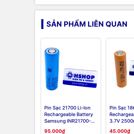
SẢN PHẨM LIÊN QUAN
Pin Sạc 21700 Li-Ion
Pin Sạc 18
Rechargeable Battery
Rechargeab
Samsung INR21700-
3.7V 250
50E 4900mAh 9.8A
Sunpower
95.000₫
45.000₫