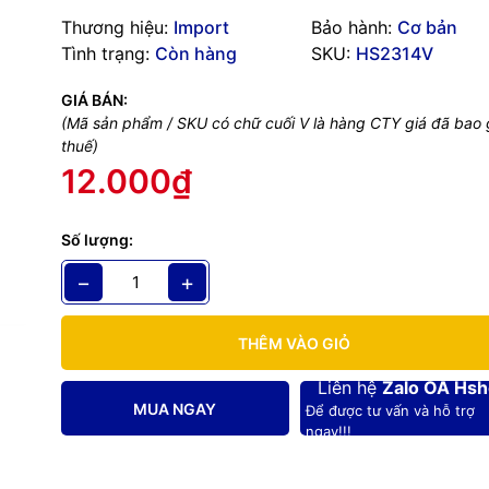
x 18650 nối tiếp kèm giắc DC 5.5 x 2.1mm
là giải pháp cấp nguồn di
Thương hiệu:
Import
Bảo hành:
Cơ bản
 dự án điện tử, Arduino, Raspberry Pi, robot, thiết bị IoT, đèn LED và
Tình trạng:
Còn hàng
SKU:
HS2314V
ng nguồn DC. Hộp sử dụng 2 pin Li-ion 18650 mắc nối tiếp, cung cấ
.4V (tối đa 8.4V khi sạc đầy), đầu ra được tích hợp sẵn giắc DC chu
GIÁ BÁN:
ây dẫn dài 15cm giúp kết nối nhanh chóng với thiết bị mà không cầ
(Mã sản phẩm / SKU có chữ cuối V là hàng CTY giá đã bao
thuế)
12.000₫
nên mua kèm:
i nhanh cấp nguồn DC cái 5.5 x 2.1mm
 Cái 5.5 x 2.1mm kèm cáp Female DC Power Jack With Cable loại tốt
Số lượng:
uyển DC Cái 5.5 x 2.1mm sang kẹp cá sấu 2.8cm kèm cáp
−
+
ỹ thuật
trợ: 2 x 18650 Li-ion
 pin: Nối tiếp (Series)
THÊM VÀO GIỎ
 ra danh định: 7.4VDC
 ra tối đa: 8.4VDC (khi pin đầy)
Liên hệ
Zalo OA Hs
nối: DC 5.5 x 2.1mm
MUA NGAY
Để được tư vấn và hỗ trợ
dây dẫn: 15cm
ngay!!!
 Nhựa ABS
en
 hộp pin: 76 x 41 x 19mm