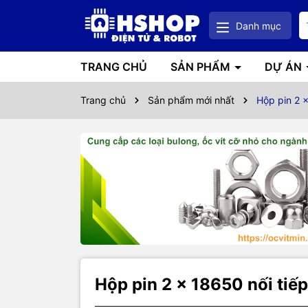
Danh mục
TRANG CHỦ
SẢN PHẨM
DỰ ÁN
Trang chủ
Sản phẩm mới nhất
Hộp pin 2 
Hộp pin 2 x 18650 nối tiế
Thôn