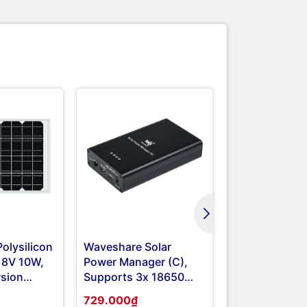
olysilicon
Waveshare Solar
Waveshare 5
 18V 10W,
Power Manager (C),
Power Supply
sion
Supports 3x 18650
micro USB Jac
Batteries, Multi
Suitable For 
729.000₫
195.000₫