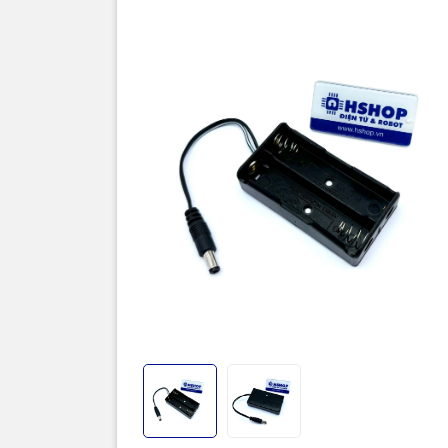
Hộp pin 2 
lợi cho các
dụng sử dụ
danh định 7
2.1mm với d
phức tạp.
Sản phẩm 
Đầu kết nố
Đầu nối DC
Đầu nối ch
Thông số k
Loại pin hỗ 
Kiểu kết nối
Điện áp đầu
Điện áp đầu
Chuẩn đầu 
Chiều dài 
Chất liệu:
Màu sắc: Đ
Kích thước