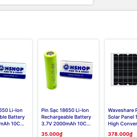
650 Li-Ion
Pin Sạc 18650 Li-Ion
Waveshare P
le Battery
Rechargeable Battery
Solar Panel
0mAh 10C
3.7V 2000mAh 10C
High Conver
Sunpower
Efficiency
35.000₫
378.000₫