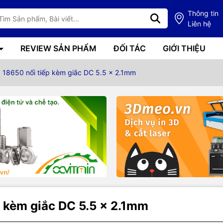
Thông tin
Liên hệ
REVIEW SẢN PHẨM
ĐỐI TÁC
GIỚI THIỆU
x 18650 nối tiếp kèm giắc DC 5.5 x 2.1mm
p kèm giắc DC 5.5 x 2.1mm
g số kỹ thuật